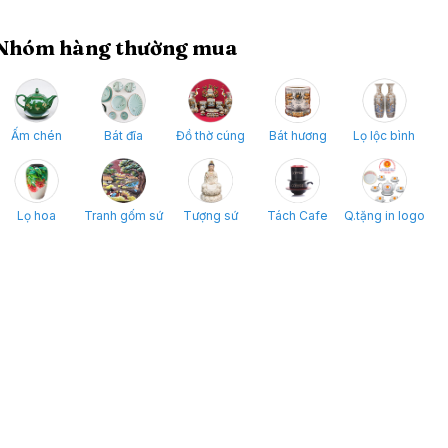
Nhóm hàng thường mua
Ấm chén
Bát đĩa
Đồ thờ cúng
Bát hương
Lọ lộc bình
Lọ hoa
Tranh gốm sứ
Tượng sứ
Tách Cafe
Q.tặng in logo