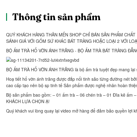
Thông tin sản phẩm
QUÝ KHÁCH HÀNG THÂN MẾN SHOP CHỈ BÁN SẢN PHẨM CHẤT 
SÁNH GIÁ VỚI GỐM SỨ KHÁC BÁT TRÀNG HOẶC LOẠI 2 VỚI LOẠI
BỘ ẤM TRÀ HỔ VỜN ÁNH TRĂNG - BỘ ẤM TRÀ BÁT TRÀNG ĐẲN
BỘ ẤM TRÀ HỔ VỜN ÁNH TRĂNG là bộ ấm trà tuyệt đẹp mang lại sự
️Hoạ tiết hổ vờn ánh trăng được đắp nổi tinh sảo từng đường nét b
cao cấp tạo nên bộ sp tinh tế ️Sản phẩm được nghệ nhân hoàn thiện
Bộ sản phẩm bao gồm: – 01 ấm trà – 06 chén trà – 01 Đĩa kê 
KHÁCH LỰA CHỌN Ạ!
Quý khách vui lòng quay lại video mở hàng để đảm bảo quyền lợi k