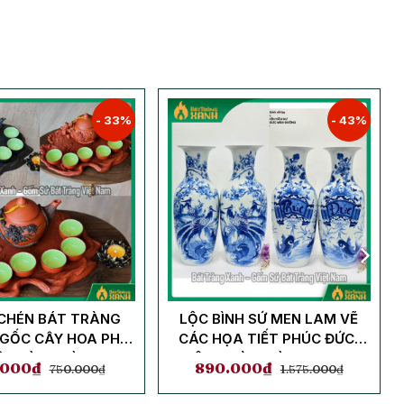
- 33%
- 43%
CHÉN BÁT TRÀNG
LỘC BÌNH SỨ MEN LAM VẼ
 GỐC CÂY HOA PHÙ
CÁC HỌA TIẾT PHÚC ĐỨC,
ÂY TÙNG KÈM KHAY
CÔNG ĐÀO, TÙNG HẠC,...
.000
₫
890.000
₫
750.000
₫
1.575.000
₫