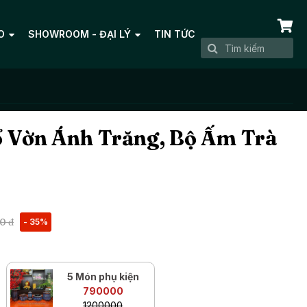
O
SHOWROOM - ĐẠI LÝ
TIN TỨC
 Vờn Ánh Trăng, Bộ Ấm Trà
0 đ
- 35%
5 Món phụ kiện
790000
1200000