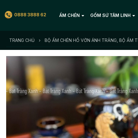
0888 3888 62
ẤM CHÉN
GỐM SỨ TÂM LINH
TRANG CHỦ
›
BỘ ẤM CHÉN HỔ VỜN ÁNH TRĂNG, BỘ ẤM T