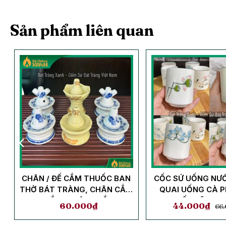
Sản phẩm liên quan
CHÂN / ĐẾ CẮM THUỐC BAN
CỐC SỨ UỐNG NƯ
THỜ BÁT TRÀNG, CHÂN CẮM
QUAI UỐNG CÀ P
3 CẮM, CHÂN 1 CẮM
HOẠ TIẾT VẼ TAY
60.000
₫
44.000
₫
66