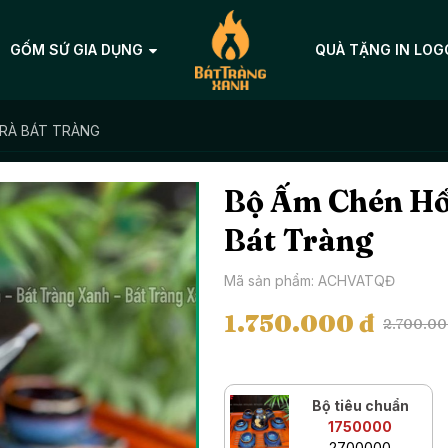
GỐM SỨ GIA DỤNG
QUÀ TẶNG IN LOG
RÀ BÁT TRÀNG
Bộ Ấm Chén Hổ
Bát Tràng
Mã sản phẩm: ACHVATQĐ
1.750.000 đ
2.700.00
Bộ tiêu chuẩn
1750000
2700000