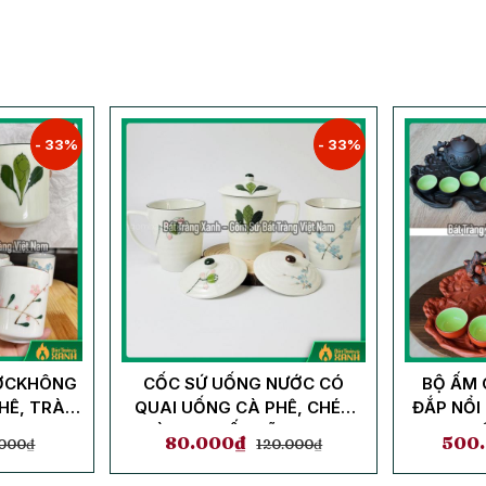
- 33%
- 33%
ỚCKHÔNG
CỐC SỨ UỐNG NƯỚC CÓ
BỘ ẤM 
HÊ, TRÀ
QUAI UỐNG CÀ PHÊ, CHÉN
ĐẮP NỔI
 MEN KEM
TRÀ HOẠ TIẾT VẼ TAY MEN
DUNG, C
80.000
₫
500
.000
₫
120.000
₫
KEM