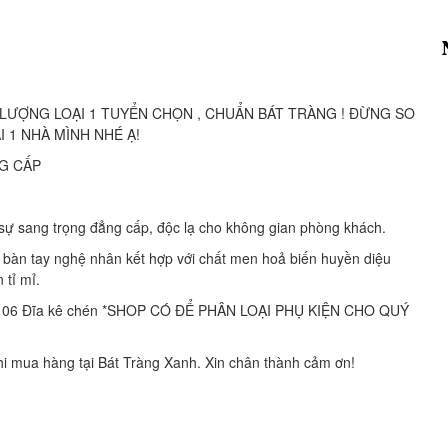
LƯỢNG LOẠI 1 TUYỂN CHỌN , CHUẨN BÁT TRÀNG ! ĐỪNG SO
 1 NHÀ MÌNH NHÉ Ạ!
G CẤP
 sang trọng đẳng cấp, độc lạ cho không gian phòng khách.
ởi bàn tay nghệ nhân kết hợp với chất men hoả biến huyền diệu
 tỉ mỉ.
ấm – 06 Đĩa kê chén *SHOP CÓ ĐỂ PHÂN LOẠI PHỤ KIỆN CHO QUÝ
hi mua hàng tại Bát Tràng Xanh. Xin chân thành cảm ơn!