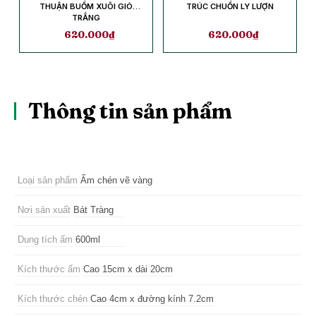
THUẬN BUỒM XUÔI GIÓ
TRÚC CHUỒN LY LƯỢN
TRẮNG
620.000
₫
620.000
₫
Thông tin sản phẩm
Loại sản phẩm
Ấm chén vẽ vàng
Nơi sản xuất
Bát Tràng
Dung tích ấm
600ml
Kích thước ấm
Cao 15cm x dài 20cm
Kích thước chén
Cao 4cm x đường kính 7.2cm