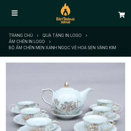
TRANG CHỦ
›
QUÀ TẶNG IN LOGO
›
ẤM CHÉN IN LOGO
›
BỘ ẤM CHÉN MEN XANH NGỌC VẼ HOA SEN VÀNG KIM