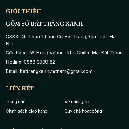
GIỚI THIỆU
GỐM SỨ BÁT TRÀNG XANH
CSSX: 45 Thôn 1 Làng Cổ Bát Tràng, Gia Lâm, Hà
Nội
Cửa hàng: 55 Hùng Vương, Khu Chiêm Mai Bát Tràng
Hotline: 0888 3888 62
Bộ sản phẩm bao gồm 14 chi tiết: 1 ấm trà, 6 chén trà, 7 đĩa kê.
Email: battrangxanhvietnam@gmail.com
Có thông số kỹ thuật như sau: Ấm cao 15cm, dài 20cm có dung
tích 600ml; chén cao 4cm, đường kính 7.2cm. Phù hợp đặt và
LIÊN KẾT
trưng bày trên bàn, tủ trong phòng khách, phòng làm việc…
Trang chủ
Về chúng tôi
Ấm trà được tạo hình tròn trịa, cân đối với phần quai ấm và vòi
Chính sách giao hàng
Quy chế hoạt động
ấm có đường cong mềm mại và uyển chuyển. Viền miệng chén
đĩa uốn lượn tựa bông hoa vô cùng tinh tế. Chén được thiết kế
có quai dễ dàng sử dụng không gây bỏng tay khi dùng.