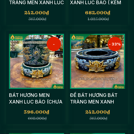
TRÀNG MEN XANH LỤC
XANH LỤC BẢO ( KÈM
BẢO ĐẮP NỔI, ĐẾ BÁT
ĐẾ ) ĐẮP NỔI HỌA TIẾT
242.000
₫
682.000
₫
NHANG
SEN, RỒNG
363.000
₫
1.023.000
₫
-
- 33%
40%
BÁT HƯƠNG MEN
ĐẾ BÁT HƯƠNG BÁT
XANH LỤC BẢO (CHƯA
TRÀNG MEN XANH
ĐẾ), ĐẮP NỔI SONG
COBAN ĐẮP NỔI, ĐẾ
396.000
₫
242.000
₫
LONG CHẦU NGUYỆT
BÁT NHANG
660.000
₫
363.000
₫