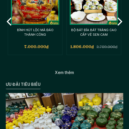
A
BÌNH HÚT LỘC MÃ ĐÁO
BỘ BÁT ĐĨA BÁT TRÀNG CAO
THÀNH CÔNG
CẤP VẼ SEN CAM
7.000.000
₫
1.806.000
₫
2.709.000
₫
Xem thêm
ƯU ĐÃI TIÊU BIỂU