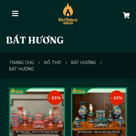
BÁT HƯƠNG
TRANG CHỦ
›
ĐỒ THỜ
›
BÁT HƯƠNG
›
BÁT HƯƠNG
- 33%
- 33%