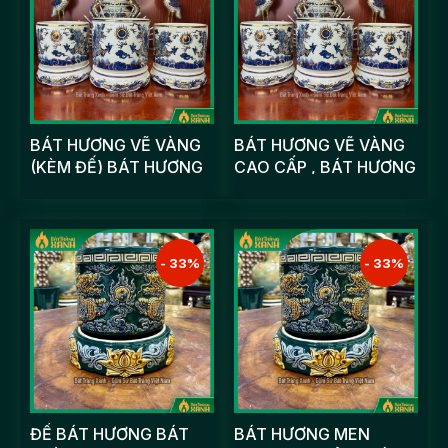
BÁT HƯƠNG VẼ VÀNG
BÁT HƯƠNG VẼ VÀNG
(KÈM ĐẾ) BÁT HƯƠNG
CAO CẤP , BÁT HƯƠNG
VẼ VÀNG 24K SONG
VẼ VÀNG LONG CHẦU
LONG CHẦU NGUYỆT
NGUYỆT
- 33%
- 33%
ĐẾ BÁT HƯƠNG BÁT
BÁT HƯƠNG MEN