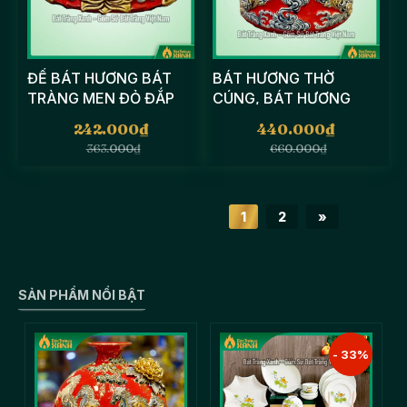
ĐẾ BÁT HƯƠNG BÁT
BÁT HƯƠNG THỜ
TRÀNG MEN ĐỎ ĐẮP
CÚNG, BÁT HƯƠNG
NỔI, ĐẾ BÁT NHANG ,
MEN ĐỎ ĐẮP NỔI HỌA
242.000
₫
440.000
₫
ĐẾ SỨ CAO CẤP
TIẾT SEN-RỒNG
363.000
₫
660.000
₫
1
2
»
SẢN PHẨM NỔI BẬT
- 33%