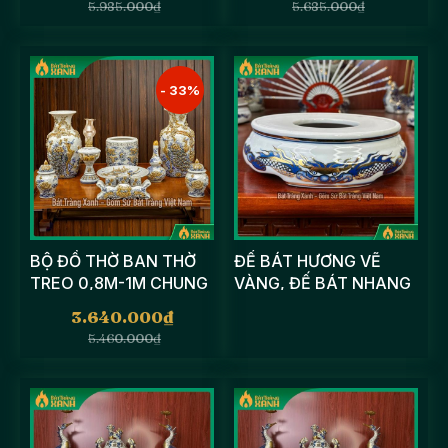
5.985.000
₫
5.685.000
₫
- 33%
BỘ ĐỒ THỜ BAN THỜ
ĐẾ BÁT HƯƠNG VẼ
TREO 0,8M-1M CHUNG
VÀNG, ĐẾ BÁT NHANG
CƯ - ĐỒ THỜ MEN RẠN
ĐẾ SỨ VẼ TAY HỌA
3.640.000
₫
ĐẮP NỔI
TIẾT RỒNG
5.460.000
₫