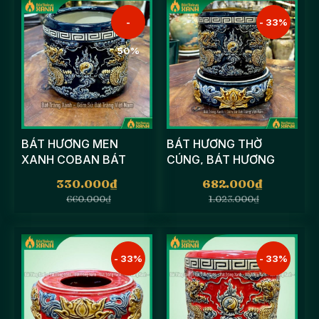
-
- 33%
50%
BÁT HƯƠNG MEN
BÁT HƯƠNG THỜ
XANH COBAN BÁT
CÚNG, BÁT HƯƠNG
TRÀNG ĐẮP NỔI SONG
MEN XANH COBAN
330.000
₫
682.000
₫
LONG CHẦU NGUYỆT
KÈM ĐẾ ĐẮP NỔI
660.000
₫
1.023.000
₫
- 33%
- 33%