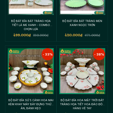
BỘ BÁT ĐĨA BÁT TRÀNG HỌA
BỘ BÁT ĐĨA BÁT TRÀNG MEN
TIẾT LÁ ME XANH - COMBO
XANH NGỌC TRƠN
CHỌN LỰA
499.000
₫
810.000
₫
420.000
₫
675.000
₫
- 33%
- 38%
BỘ BÁT ĐĨA SỨ 5 CÁNH HOA MAI
BỘ BÁT ĐĨA HOA MẶT TRỜI BÁT
KÈM KHAY MÂY BÀY ĐỰNG THỨC
TRÀNG HỌA TIẾT HOA ĐÀO ĐỎ -
ĂN, BÁNH KẸO
HÀNG VẼ TAY