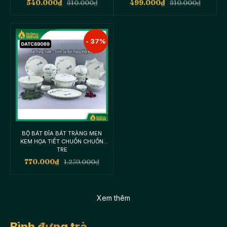
540.000
₫
810.000
₫
499.000
₫
810.000
₫
- 37%
BỘ BÁT ĐĨA BÁT TRÀNG MEN
KEM HỌA TIẾT CHUỒN CHUỒN
TRE
770.000
₫
1.239.000
₫
Xem thêm
Bình đựng trà