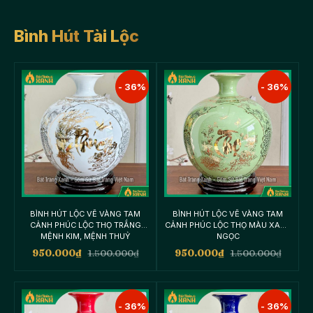
Bình Hút Tài Lộc
- 36%
- 36%
BÌNH HÚT LỘC VẼ VÀNG TAM
BÌNH HÚT LỘC VẼ VÀNG TAM
CẢNH PHÚC LỘC THỌ TRẮNG
CẢNH PHÚC LỘC THỌ MÀU XANH
MỆNH KIM, MỆNH THUỶ
NGỌC
950.000
₫
1.500.000
₫
950.000
₫
1.500.000
₫
- 36%
- 36%