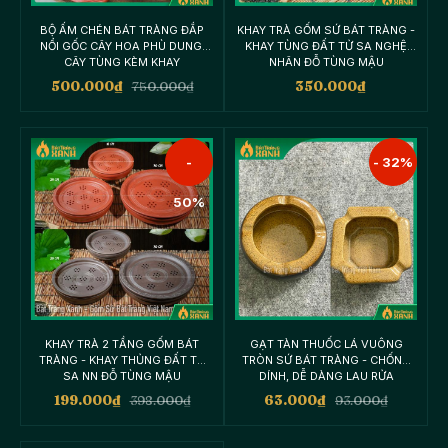
BỘ ẤM CHÉN BÁT TRÀNG ĐẮP
KHAY TRÀ GỐM SỨ BÁT TRÀNG -
NỔI GỐC CÂY HOA PHÙ DUNG,
KHAY TÙNG ĐẤT TỬ SA NGHỆ
CÂY TÙNG KÈM KHAY
NHÂN ĐỖ TÙNG MẬU
500.000
₫
750.000
₫
350.000
₫
-
- 32%
50%
KHAY TRÀ 2 TẦNG GỐM BÁT
GẠT TÀN THUỐC LÁ VUÔNG
TRÀNG - KHAY THỦNG ĐẤT TỬ
TRÒN SỨ BÁT TRÀNG - CHỐNG
SA NN ĐỖ TÙNG MẬU
DÍNH, DỄ DÀNG LAU RỬA
199.000
₫
398.000
₫
63.000
₫
93.000
₫