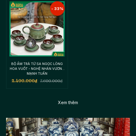
- 33%
BỘ ẤM TRÀ TỬ SA NGỌC LÒNG
HOA VUỐT - NGHỆ NHÂN VƯƠNG
MẠNH TUẤN
2.400.000
₫
3.600.000
₫
Xem thêm