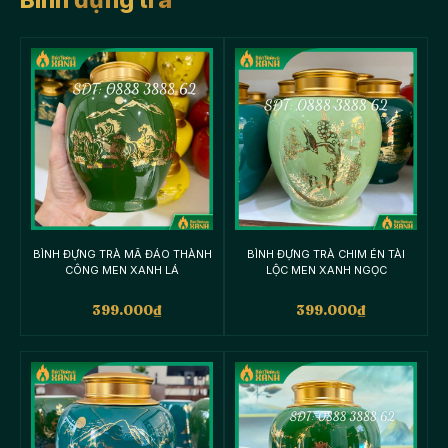
BÌNH ĐỰNG TRÀ MÃ ĐÁO THÀNH
BÌNH ĐỰNG TRÀ CHIM ÉN TÀI
CÔNG MEN XANH LÁ
LỘC MEN XANH NGỌC
399.000
₫
399.000
₫