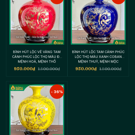
BÌNH HÚT LỘC VẼ VÀNG TAM
BÌNH HÚT LỘC TAM CẢNH PHÚC
CẢNH PHÚC LỘC THỌ MÀU ĐỎ
LỘC THỌ MÀU XANH COBAN
MỆNH HOẢ, MỆNH THỔ
MỆNH THUỶ, MỆNH MỘC
950.000
₫
1.500.000
₫
950.000
₫
1.500.000
₫
- 36%