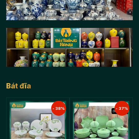
Bát đĩa
- 38%
- 37%