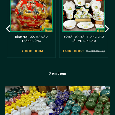
A
BÌNH HÚT LỘC MÃ ĐÁO
BỘ BÁT ĐĨA BÁT TRÀNG CAO
THÀNH CÔNG
CẤP VẼ SEN CAM
7.000.000
₫
1.806.000
₫
2.709.000
₫
Xem thêm