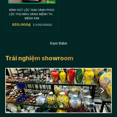
BÌNH HÚT LỘC TAM CẢNH PHÚC
LỘC THỌ MÀU VÀNG MỆNH THỔ,
MỆNH KIM
950.000
₫
1.500.000
₫
Xem thêm
Trải nghiệm showroom