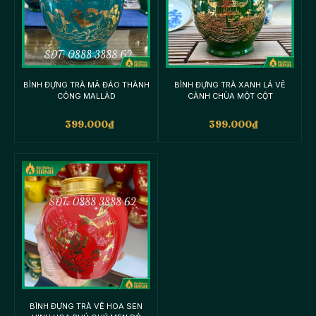
BÌNH ĐỰNG TRÀ MÃ ĐÁO THÀNH
BÌNH ĐỰNG TRÀ XANH LÁ VẼ
CÔNG MALLẢD
CẢNH CHÙA MỘT CỘT
399.000
₫
399.000
₫
BÌNH ĐỰNG TRÀ VẼ HOA SEN