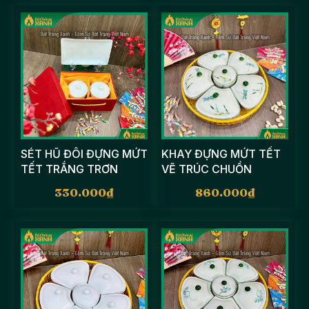
SÉT HŨ ĐÔI ĐỰNG MỨT
KHAY ĐỰNG MỨT TẾT
TẾT TRẮNG TRƠN
VẼ TRÚC CHUỒN
330.000
₫
860.000
₫