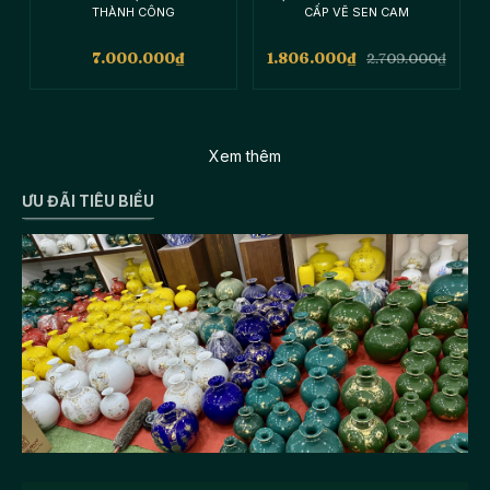
THÀNH CÔNG
CẤP VẼ SEN CAM
7.000.000
₫
1.806.000
₫
2.709.000
₫
Xem thêm
ƯU ĐÃI TIÊU BIỂU