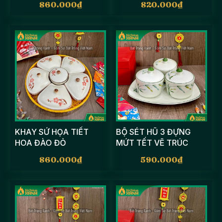
860.000
₫
820.000
₫
KHAY SỨ HỌA TIẾT
BỘ SÉT HŨ 3 ĐỰNG
HOA ĐÀO ĐỎ
MỨT TẾT VẼ TRÚC
CHUỒN
860.000
₫
590.000
₫