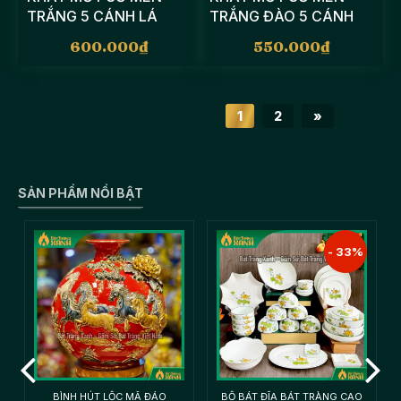
TRẮNG 5 CÁNH LÁ
TRẮNG ĐÀO 5 CÁNH
GÂN ĐẾ MÂY
ĐẾ GỖ
600.000
₫
550.000
₫
1
2
»
SẢN PHẨM NỔI BẬT
- 33%
A
BÌNH HÚT LỘC MÃ ĐÁO
BỘ BÁT ĐĨA BÁT TRÀNG CAO