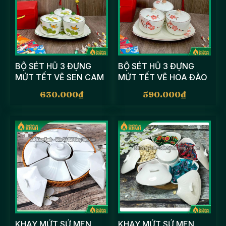
BỘ SÉT HŨ 3 ĐỰNG
BỘ SÉT HŨ 3 ĐỰNG
MỨT TẾT VẼ SEN CAM
MỨT TẾT VẼ HOA ĐÀO
ĐỎ
630.000
₫
590.000
₫
KHAY MỨT SỨ MEN
KHAY MỨT SỨ MEN