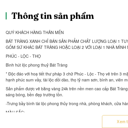
Thông tin sản phẩm
QUÝ KHÁCH HÀNG THÂN MẾN
BÁT TRÀNG XANH CHỈ BÁN SẢN PHẨM CHẤT LƯỢNG LOẠI 1 TU
GỐM SỨ KHÁC BÁT TRÀNG HOẶC LOẠI 2 VỚI LOẠI 1 NHÀ MÌNH 
PHÚC - LỘC - THỌ
Bình hút lộc phong thuỷ Bát Tràng
* Độc đáo với hoạ tiết thư pháp 3 chữ Phúc - Lộc - Thọ vẽ trên 3
hạnh phúc sum vầy, tài lộc dồi dào, thọ tỷ nam sơn, bình an, viên m
Sản phẩm được vẽ bằng vàng 24k trên nền men cao cấp Bát Tràng 
sáng bóng, bền đẹp trường tồn.
-Trưng bầy bình tài lộc phong thủy trong nhà, phòng khách, cửa hàng
MÀU SẮC:
- Trắng: Hợp mệnh Kim, mệnh Thuỷ
Xem 