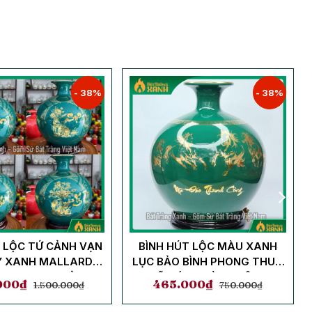
- 38%
- 38%
T LỘC TỨ CẢNH VẠN
BÌNH HÚT LỘC MÀU XANH
Ý XANH MALLARD -
LỤC BẢO BÌNH PHONG THUỶ
H PHONG THUỶ
MÃ ĐÁO THÀNH CÔNG
000
₫
465.000
₫
1.500.000
₫
750.000
₫