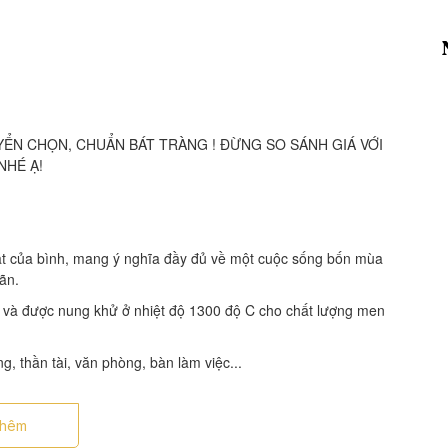
YỂN CHỌN, CHUẨN BÁT TRÀNG ! ĐỪNG SO SÁNH GIÁ VỚI
NHÉ Ạ!
 mặt của bình, mang ý nghĩa đầy đủ về một cuộc sống bốn mùa
ãn.
và được nung khử ở nhiệt độ 1300 độ C cho chất lượng men
, thần tài, văn phòng, bàn làm việc...
thêm