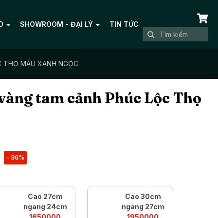
O
SHOWROOM - ĐẠI LÝ
TIN TỨC
ỘC THỌ MÀU XANH NGỌC
ẽ vàng tam cảnh Phúc Lộc Thọ
- 36%
Cao 27cm
Cao 30cm
ngang 24cm
ngang 27cm
1650000
1950000