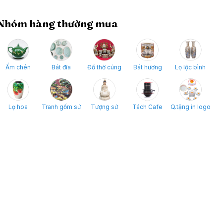
Nhóm hàng thường mua
Ấm chén
Bát đĩa
Đồ thờ cúng
Bát hương
Lọ lộc bình
Lọ hoa
Tranh gốm sứ
Tượng sứ
Tách Cafe
Q.tặng in logo