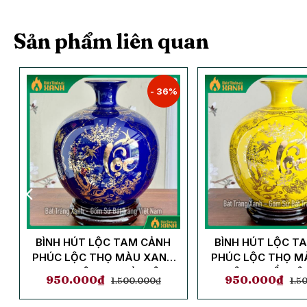
Sản phẩm liên quan
- 36%
M
BÌNH HÚT LỘC TAM CẢNH
BÌNH HÚT LỘC T
PHÚC LỘC THỌ MÀU XANH
PHÚC LỘC THỌ M
COBAN MỆNH THUỶ, MỆNH
MỆNH THỔ, MỆ
950.000
₫
950.000
₫
1.500.000
₫
1.5
MỘC