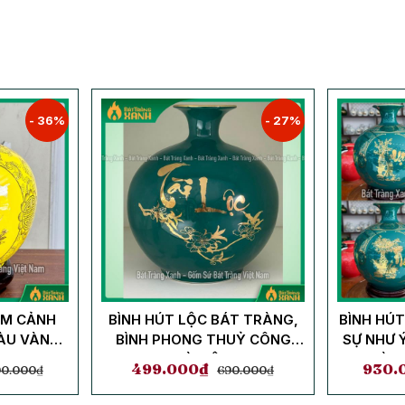
- 36%
- 27%
AM CẢNH
BÌNH HÚT LỘC BÁT TRÀNG,
BÌNH HÚ
ÀU VÀNG
BÌNH PHONG THUỶ CÔNG
SỰ NHƯ 
NH KIM
DANH TÀI LỘC XANH
BÌN
499.000
₫
930.
00.000
₫
690.000
₫
MALLARD