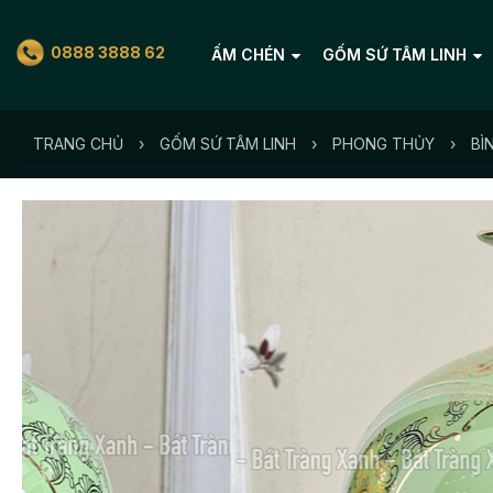
0888 3888 62
ẤM CHÉN
GỐM SỨ TÂM LINH
TRANG CHỦ
›
GỐM SỨ TÂM LINH
›
PHONG THỦY
›
BÌ