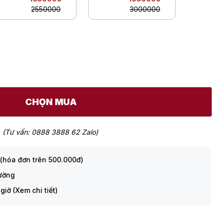
2550000
3000000
CHỌN MUA
(Tư vấn: 0888 3888 62 Zalo)
 (hóa đơn trên 500.000đ)
rường
giờ (Xem chi tiết)