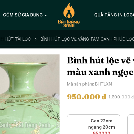
GỐM SỨ GIA DỤNG
QUÀ TẶNG IN LOG
NH HÚT TÀI LỘC
›
BÌNH HÚT LỘC VẼ VÀNG TAM CẢNH PHÚC L
Bình hút lộc v
màu xanh ngọc
Mã sản phẩm: BHTLXN
950.000 đ
1.500.000 đ
Cao 22cm
ngang 20cm
950000