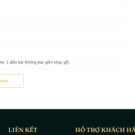
chè, 1 điếu bát (không bao gồm khay gỗ)
thêm
 phụ kiện sở hữu thiết kế đơn giản, tinh tế kết hợp với vẻ đẹp
m Bát Tràng,
cùng gốm Bát Tràng Xanh tìm hiểu về sản phẩm
LIÊN KẾT
HỖ TRỢ KHÁCH H