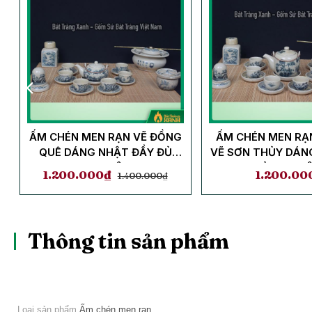
ẤM CHÉN MEN RẠN VẼ ĐỒNG
ẤM CHÉN MEN RẠ
QUÊ DÁNG NHẬT ĐẦY ĐỦ
VẼ SƠN THỦY DÁN
PHỤ KIỆN
ĐỦ PHỤ KI
1.200.000
₫
1.200.00
1.400.000
₫
Thông tin sản phẩm
Loại sản phẩm
Ấm chén men rạn