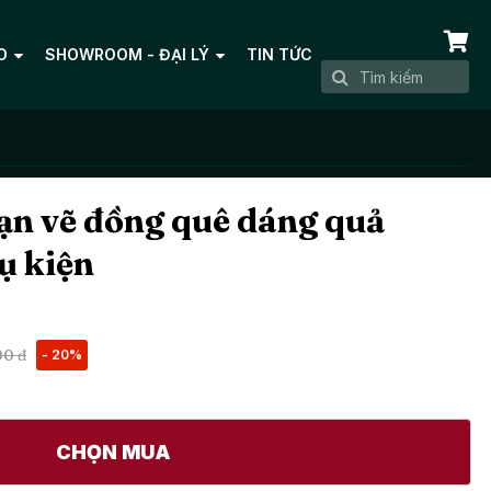
O
SHOWROOM - ĐẠI LÝ
TIN TỨC
n vẽ đồng quê dáng quả
ụ kiện
00 đ
- 20%
CHỌN MUA