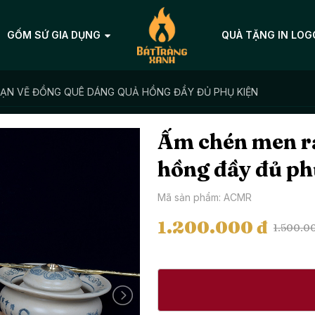
GỐM SỨ GIA DỤNG
QUÀ TẶNG IN LOG
ẠN VẼ ĐỒNG QUÊ DÁNG QUẢ HỒNG ĐẦY ĐỦ PHỤ KIỆN
Ấm chén men rạ
hồng đầy đủ ph
Mã sản phẩm: ACMR
1.200.000 đ
1.500.0