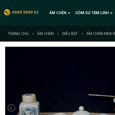
0888 3888 62
ẤM CHÉN
GỐM SỨ TÂM LINH
TRANG CHỦ
›
ẤM CHÉN
›
ĐIẾU BÁT
›
ẤM CHÉN MEN R