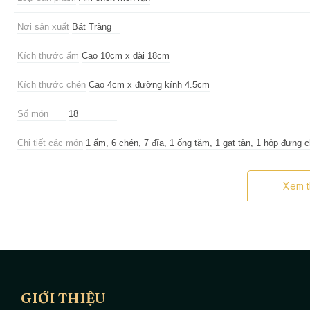
Nơi sản xuất
Bát Tràng
Kích thước ấm
Cao 10cm x dài 18cm
Kích thước chén
Cao 4cm x đường kính 4.5cm
Số món
18
Chi tiết các món
1 ấm, 6 chén, 7 đĩa, 1 ống tăm, 1 gạt tàn, 1 hộp đựng 
Hoa văn
Đồng quê dáng quả hồng
Xem 
Lưu ý
Tránh va đập mạnh, vệ sinh qua trước khi sử dụng
Ấm chén Bát Tràng
men rạn vẽ đồng quê dáng quả hồng
đầy đủ
mộc mạc, trang nhã của dòng men rạn giả cổ nối tiếng của làng
gố
này nhé.
GIỚI THIỆU