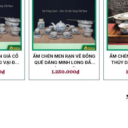
N GIẢ CỔ
ẤM CHÉN MEN RẠN VẼ ĐỒNG
ẤM CHÉ
G VẠI ĐẦY
QUÊ DÁNG MINH LONG ĐẦY
THỦY D
ỆN
ĐỦ PHỤ KIỆN
0
₫
1.250.000
₫