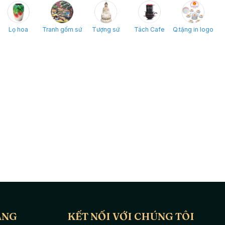
Lọ hoa
Tranh gốm sứ
Tượng sứ
Tách Cafe
Q.tặng in logo
ÀNG
KẾT NỐI VỚI CHÚNG TÔI