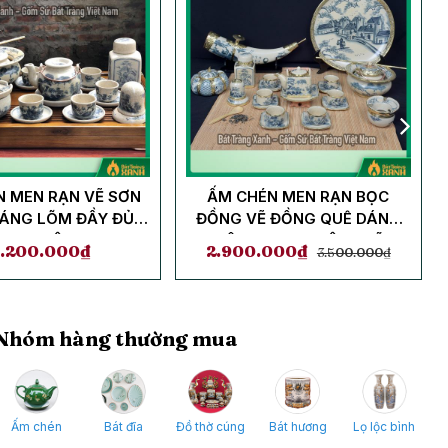
N MEN RẠN VẼ SƠN
ẤM CHÉN MEN RẠN BỌC
ÁNG LÕM ĐẦY ĐỦ
ĐỒNG VẼ ĐỒNG QUÊ DÁNG
PHỤ KIỆN
VUÔNG + PHỤ KIỆN + ĐĨA
1.200.000
₫
2.900.000
₫
3.500.000
₫
CẢNH + NGÀ VOI + ĐIẾU BÁT
Nhóm hàng thường mua
Ấm chén
Bát đĩa
Đồ thờ cúng
Bát hương
Lọ lộc bình