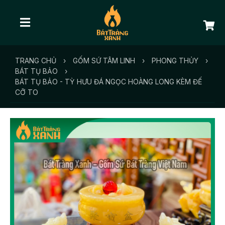
TRANG CHỦ
›
GỐM SỨ TÂM LINH
›
PHONG THỦY
›
BÁT TỤ BẢO
›
BÁT TỤ BẢO - TỲ HƯU ĐÁ NGỌC HOÀNG LONG KÈM ĐẾ
CỠ TO