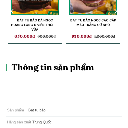
BÁT TỤ BẢO ĐÁ NGỌC
BÁT TỤ BẢO NGỌC CAO CẤP
Ỡ
HOÀNG LONG 6 VIÊN THỎI CỠ
MÀU TRẮNG CỠ NHỎ
VỪA
650.000
₫
900.000
₫
930.000
₫
1.800.000
₫
Thông tin sản phẩm
Sản phẩm
Bát tụ bảo
Hãng sản xuất
Trung Quốc