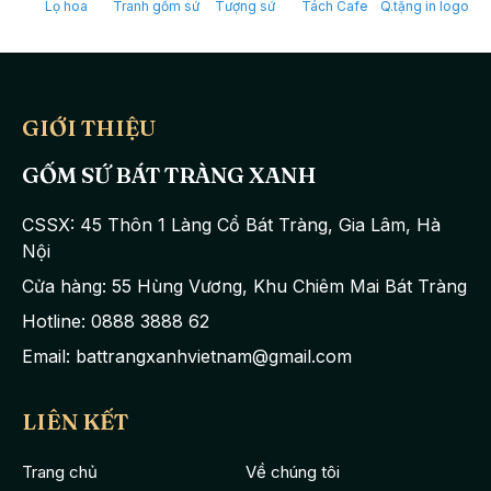
Lọ hoa
Tranh gốm sứ
Tượng sứ
Tách Cafe
Q.tặng in logo
GIỚI THIỆU
GỐM SỨ BÁT TRÀNG XANH
CSSX: 45 Thôn 1 Làng Cổ Bát Tràng, Gia Lâm, Hà
Nội
Cửa hàng: 55 Hùng Vương, Khu Chiêm Mai Bát Tràng
Hotline: 0888 3888 62
Email: battrangxanhvietnam@gmail.com
LIÊN KẾT
Trang chủ
Về chúng tôi