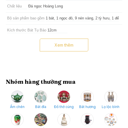
Chất liệu
Đá ngọc Hoàng Long
Bộ sản phẩm bao gồm
1 bát, 1 ngọc đỏ, 9 nén vàng, 2 tỳ hưu, 1 đế
Kích thước Bát Tụ Bảo
12cm
Kích thước Tỳ Hưu
12cm
Xem thêm
Công dụng
Trưng bày phong thủy ban thần tài, két sắt, hòm đựng tiền, bàn làm
việc... mang lại may mắn, cát khí, sức khỏe và hanh thông cho gia
chủ
Nhóm hàng thường mua
Ấm chén
Bát đĩa
Đồ thờ cúng
Bát hương
Lọ lộc bình