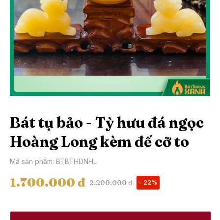
Bát tụ bảo - Tỳ hưu đá ngọc
Hoàng Long kèm đế cỡ to
Mã sản phẩm: BTBTHDNHL
1.700.000 đ
2.200.000 đ
- 22%