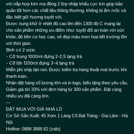
với nắp hợp kim mạ đồng 2 lớp nhập khẩu cực kín giúp bảo
quản tốt hơn các chất liệu thông thường, không bị ẩm mốc và
đặc biệt giữ hương tuyệt vời.
Được
nung khử ở nhiệt độ cao lên đến 1300 độ C mang lại
cho sản phẩm những ưu điểm như: tuyệt đối an toàn với sức
khỏe, độ bền cơ học cao, vẻ đẹp màu men họa tiết trường tồn
với thời gian.
Bình có 2 size:
- Cỡ trung 1000ml đựng 2-2,5 lạng trà
- Cỡ lớn 1200ml đựng 3-4 lạng trà
Miễn phí ship tận nơi. Được kiểm tra hàng thoải mái trước khi
thanh toán.
Nhận đặt hàng số lượng lớn và in logo, biếu tặng theo yêu cầu.
Giảm giá tới 33% với đơn hàng từ 300 sản phẩm. Đặt càng
nhiều ưu đãi càng lớn.
---
ĐẶT MUA VỚI GIÁ NHÀ LÒ
Cơ Sở Sản Xuất: 45 Xóm 1 Làng Cổ Bát Tràng - Gia Lâm - Hà
Nội
Hotline: 0888 3888 62 (zalo)