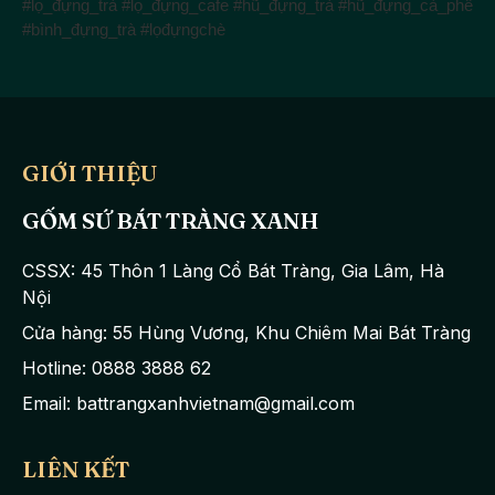
#lọ_đựng_trà
#lọ_đựng_cafe
#hũ_đựng_trà
#hũ_đựng_cà_phê
#bình_đựng_trà
#lọđựngchè
GIỚI THIỆU
GỐM SỨ BÁT TRÀNG XANH
CSSX: 45 Thôn 1 Làng Cổ Bát Tràng, Gia Lâm, Hà
Nội
Cửa hàng: 55 Hùng Vương, Khu Chiêm Mai Bát Tràng
Hotline: 0888 3888 62
Email: battrangxanhvietnam@gmail.com
LIÊN KẾT