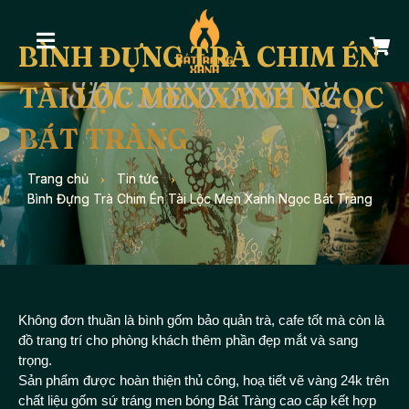
BÌNH ĐỰNG TRÀ CHIM ÉN
TÀI LỘC MEN XANH NGỌC
BÁT TRÀNG
Trang chủ
›
Tin tức
›
Bình Đựng Trà Chim Én Tài Lộc Men Xanh Ngọc Bát Tràng
Không đơn thuần là bình gốm bảo quản trà, cafe tốt mà còn là
đồ trang trí cho phòng khách thêm phần đẹp mắt và sang
trọng.
Sản phẩm được hoàn thiện thủ công, hoạ tiết vẽ vàng 24k trên
chất liệu gốm sứ tráng men bóng Bát Tràng cao cấp kết hợp