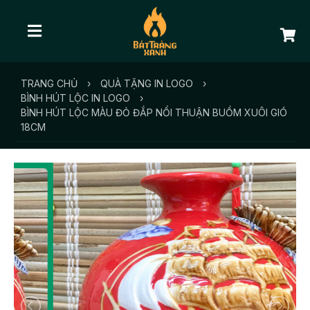
TRANG CHỦ
›
QUÀ TẶNG IN LOGO
›
BÌNH HÚT LỘC IN LOGO
›
BÌNH HÚT LỘC MÀU ĐỎ ĐẮP NỔI THUẬN BUỒM XUÔI GIÓ
18CM