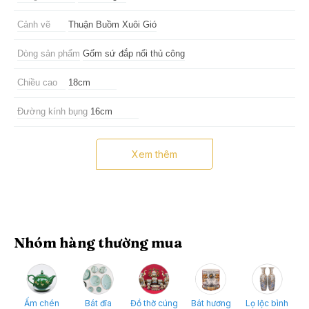
Cảnh vẽ
Thuận Buồm Xuôi Gió
Dòng sản phẩm
Gốm sứ đắp nổi thủ công
Chiều cao
18cm
Đường kính bụng
16cm
Số lượng
1 chiếc (không bao gồm đế gỗ)
Xem thêm
Hợp mệnh
Hỏa
Ưu điểm
Trưng bày phong thủy phòng khách, bàn làm việc, có thể cắm hoa,
lông công...
Nhóm hàng thường mua
Ấm chén
Bát đĩa
Đồ thờ cúng
Bát hương
Lọ lộc bình