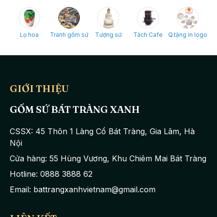
Lọ hoa
Tranh gốm sứ
Tượng sứ
Tách Cafe
Q.tặng in logo
GIỚI THIỆU
GỐM SỨ BÁT TRÀNG XANH
CSSX: 45 Thôn 1 Làng Cổ Bát Tràng, Gia Lâm, Hà
Nội
Cửa hàng: 55 Hùng Vương, Khu Chiêm Mai Bát Tràng
Hotline: 0888 3888 62
Email: battrangxanhvietnam@gmail.com