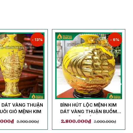
- 13%
- 6%
H DÁT VÀNG THUẬN
BÌNH HÚT LỘC MỆNH KIM
UÔI GIÓ MỆNH KIM
DÁT VÀNG THUẬN BUỒM
XUÔI GIÓ 27CM
.000
₫
2.800.000
₫
2.900.000
₫
3.000.000
₫