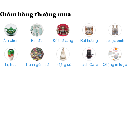
Nhóm hàng thường mua
Ấm chén
Bát đĩa
Đồ thờ cúng
Bát hương
Lọ lộc bình
Lọ hoa
Tranh gốm sứ
Tượng sứ
Tách Cafe
Q.tặng in logo