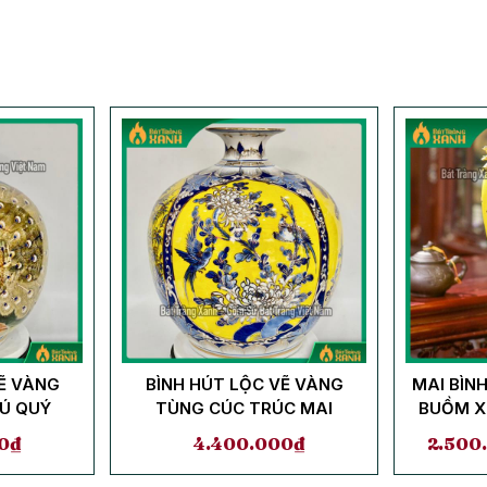
VẼ VÀNG
BÌNH HÚT LỘC VẼ VÀNG
MAI BÌN
Ú QUÝ
TÙNG CÚC TRÚC MAI
BUỒM X
0
₫
4.400.000
₫
2.500