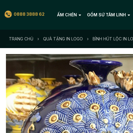
0888 3888 62
ẤM CHÉN
GỐM SỨ TÂM LINH
TRANG CHỦ
›
QUÀ TẶNG IN LOGO
›
BÌNH HÚT LỘC IN L