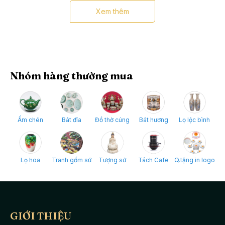
Chi tiết các món
1 ấm, 6 chén, 7 đĩa
Xem thêm
Hoa văn
Kẻ chỉ
Lưu ý
Tránh va đập mạnh
Bộ
ấm tử sa Bát Tràng
cây thông đen kẻ chỉ sở hữu thiết kế
Nhóm hàng thường mua
sáng tạo, tinh xảo cùng với màu sắc trang nhã lịch sự sẽ là sản
phẩm
ấm chén Bát Tràng
mang lại lại vẻ đẹp sang trọng, hiện
đại cho không gian sống của bạn.
Ấm chén
Bát đĩa
Đồ thờ cúng
Bát hương
Lọ lộc bình
Bộ trà bao gồm: 1 ấm trà, 6 chén trà, 7 đĩa kê.
Lọ hoa
Tranh gốm sứ
Tượng sứ
Tách Cafe
Q.tặng in logo
GIỚI THIỆU