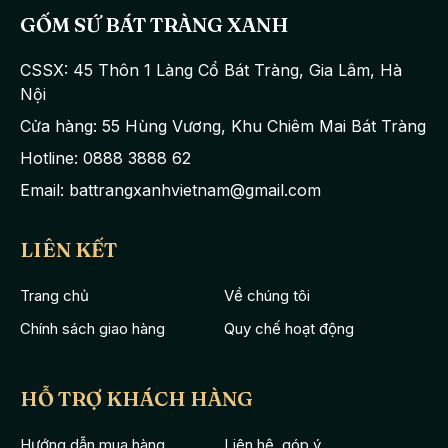
GỐM SỨ BÁT TRÀNG XANH
CSSX: 45 Thôn 1 Làng Cổ Bát Tràng, Gia Lâm, Hà
Nội
Cửa hàng: 55 Hùng Vương, Khu Chiêm Mai Bát Tràng
Hotline: 0888 3888 62
Email: battrangxanhvietnam@gmail.com
Toàn bộ sản phẩm bao phủ một lớp men đen sang trọng. Ấm trà
được thiết kế dạng bầu tròn truyền thống, quai và vòi ấm cũng
LIÊN KẾT
được làm bằng chất liệu gốm đồng điệu, đường cong mềm mại
nhưng rất chắc chắn.
Trang chủ
Về chúng tôi
Đặc biệt phần nắp ấm và chân ấm được cách điệu, tạo điểm
Chính sách giao hàng
Quy chế hoạt động
nhấn độc đáo và lạ mắt. Lòng chén được tráng lớp men trắng,
nhẵn bóng nổi bật.
HỖ TRỢ KHÁCH HÀNG
Bộ ấm chén tử sa
Bát Tràng
cây thông đen kẻ chỉ mang khả
năng đặc trưng của ấm chén Tử sa đó là đem lại hương thơm
Hướng dẫn mua hàng
Liên hệ, góp ý