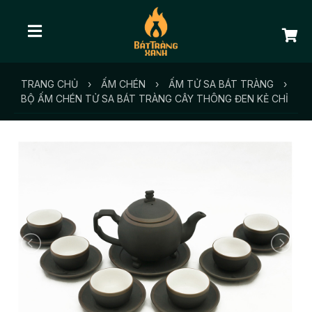
TRANG CHỦ
›
ẤM CHÉN
›
ẤM TỬ SA BÁT TRÀNG
›
BỘ ẤM CHÉN TỬ SA BÁT TRÀNG CÂY THÔNG ĐEN KẺ CHỈ