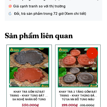
Giá cạnh tranh so với thị trường
Đổi, trả sản phẩm trong 72 giờ (Xem chi tiết)
Sản phẩm liên quan
-
50%
P
KHAY TRÀ GỐM SỨ BÁT
KHAY TRÀ 2 TẦNG GỐM BÁT
,
TRÀNG - KHAY TÙNG ĐẤT TỬ
TRÀNG - KHAY THỦNG ĐẤT
SA NGHỆ NHÂN ĐỖ TÙNG
TỬ SA NN ĐỖ TÙNG MẬU
MẬU
350.000
₫
199.000
₫
398.000
₫