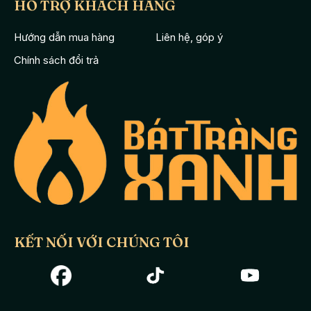
HỖ TRỢ KHÁCH HÀNG
lưu giữ hương thơm, vị ngon tròn vị nhất của trà. Bởi những vi
khoáng có trong chất đất Tử sa trong quá trình pha trà đã tạo
Hướng dẫn mua hàng
Liên hệ, góp ý
nên.
Chính sách đổi trả
Với màu sắc rêu trầm và thiết kế đơn giản sản phẩm phù hợp
trưng bày trong phòng khách (trên bàn kính, bàn gỗ), phòng
làm việc, không gian sân vườn.. phù hợp ở mọi không gian từ
cổ điển đến hiện đại.
Bộ ấm chén tử sa
Bát Tràng
tích đen đầy đủ phụ kiện đảm bảo
an toàn đến
sức khỏe người dùng bởi đã được xử lí nung ở
nhiệt độ lên đến 1300 độ C, mọi tạp chất hay kim loại nặng đều
đã được loại bỏ.
KẾT NỐI VỚI CHÚNG TÔI
Sản phẩm phù hợp với mọi phong cách nội thất từ hiện đại,
sang trọng đến truyền thống, trang nhã, đồng thời cũng sẽ một
món quà tặng những người yêu quý của bạn thay cho những lời
chúc tốt đẹp nhất