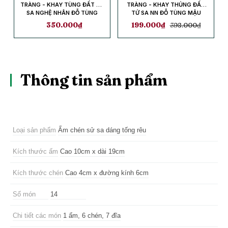
,
TRÀNG - KHAY TÙNG ĐẤT TỬ
TRÀNG - KHAY THỦNG ĐẤT
SA NGHỆ NHÂN ĐỖ TÙNG
TỬ SA NN ĐỖ TÙNG MẬU
MẬU
350.000
₫
199.000
₫
398.000
₫
Thông tin sản phẩm
Loại sản phẩm
Ấm chén sử sa dáng tống rêu
Kích thước ấm
Cao 10cm x dài 19cm
Kích thước chén
Cao 4cm x đường kính 6cm
Số món
14
Chi tiết các món
1 ấm, 6 chén, 7 đĩa