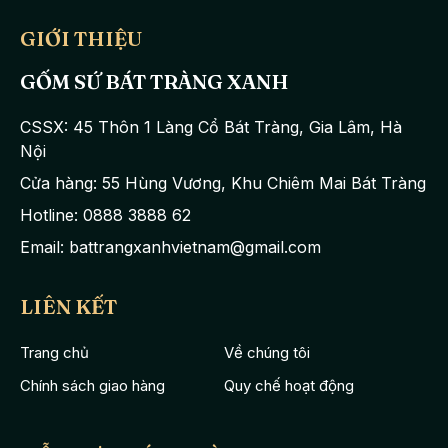
GIỚI THIỆU
GỐM SỨ BÁT TRÀNG XANH
CSSX: 45 Thôn 1 Làng Cổ Bát Tràng, Gia Lâm, Hà
Nội
Bộ sản phẩm bao gồm: 1 Ấm pha trà, 6 chén trà, 7 đĩa kê. Toàn
Cửa hàng: 55 Hùng Vương, Khu Chiêm Mai Bát Tràng
bộ bao phủ
bởi một lớp men màu rêu rất giản dị tạo cảm giác về
Hotline: 0888 3888 62
những bộ ấm xưa cũ, truyền thống.
Email: battrangxanhvietnam@gmail.com
Ấm được thiết kế dáng tống truyền thống, vòi ấm và quai ấm có
đường cong mềm mại. Phần lòng chén được tráng một lớp men
LIÊN KẾT
màu trắng sáng bóng vô cùng nổi bật.
Điểm nhấn là những
đường kẻ chỉ nâu đỏ nhạt trên miệng ấm, miệng chén, đĩa đã
Trang chủ
Về chúng tôi
tăng thêm vẻ đẹp thẩm mĩ cho tổng thể sản phẩm
Chính sách giao hàng
Quy chế hoạt động
Bộ ấm chén tử sa Bát Tràng dáng tống men rêu kẻ chỉ
mang
công dụng tuyệt vời của ấm Tử Sa truyền thống. Đó là khả năng