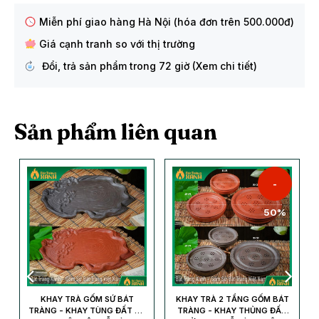
Miễn phí giao hàng Hà Nội (hóa đơn trên 500.000đ)
Giá cạnh tranh so với thị trường
Đổi, trả sản phẩm trong 72 giờ (Xem chi tiết)
Sản phẩm liên quan
-
50%
P
KHAY TRÀ GỐM SỨ BÁT
KHAY TRÀ 2 TẦNG GỐM BÁT
,
TRÀNG - KHAY TÙNG ĐẤT TỬ
TRÀNG - KHAY THỦNG ĐẤT