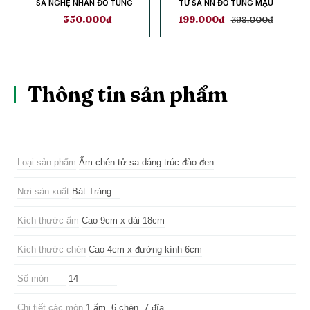
SA NGHỆ NHÂN ĐỖ TÙNG
TỬ SA NN ĐỖ TÙNG MẬU
MẬU
350.000
₫
199.000
₫
398.000
₫
Thông tin sản phẩm
Loại sản phẩm
Ấm chén tử sa dáng trúc đào đen
Nơi sản xuất
Bát Tràng
Kích thước ấm
Cao 9cm x dài 18cm
Kích thước chén
Cao 4cm x đường kính 6cm
Số món
14
Chi tiết các món
1 ấm, 6 chén, 7 đĩa