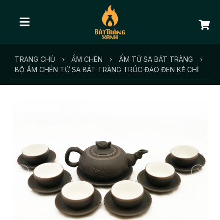
TRANG CHỦ
›
ẤM CHÉN
›
ẤM TỬ SA BÁT TRÀNG
›
BỘ ẤM CHÉN TỬ SA BÁT TRÀNG TRÚC ĐÀO ĐEN KẺ CHỈ