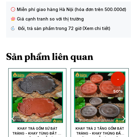
Miễn phí giao hàng Hà Nội (hóa đơn trên 500.000đ)
Giá cạnh tranh so với thị trường
Đổi, trả sản phẩm trong 72 giờ (Xem chi tiết)
Sản phẩm liên quan
-
50%
P
KHAY TRÀ GỐM SỨ BÁT
KHAY TRÀ 2 TẦNG GỐM BÁT
,
TRÀNG - KHAY TÙNG ĐẤT TỬ
TRÀNG - KHAY THỦNG ĐẤT