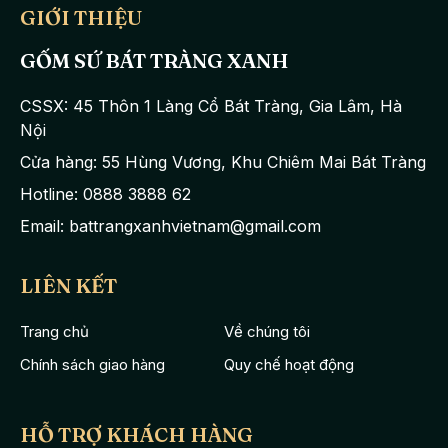
GIỚI THIỆU
GỐM SỨ BÁT TRÀNG XANH
CSSX: 45 Thôn 1 Làng Cổ Bát Tràng, Gia Lâm, Hà
Nội
Cửa hàng: 55 Hùng Vương, Khu Chiêm Mai Bát Tràng
Hotline: 0888 3888 62
Email: battrangxanhvietnam@gmail.com
Ấm trà mang dáng tròn bẹt giống nhiều loại ấm thông thường,
điểm bắt mắt và nổi bật của ấm là phần vòi ấm và quai ấm được
LIÊN KẾT
cách điệu như những đốt tre, trúc rất cầu kì nhưng vẫn rất tiện
lợi cầm nắm khi sử dụng.
Trang chủ
Về chúng tôi
Miệng chén tạo hình tròn trịa đồng đều, đĩa kê rộng đảm bảo
Chính sách giao hàng
Quy chế hoạt động
giữ vệ sịnh và tránh nóng tay khi người dùng sử dụng.
Toàn bộ sản phẩm có màu nâu
gốm
đặc trưng, mộc mạc và
HỖ TRỢ KHÁCH HÀNG
truyền thống. Các chi tiết như nắp ấm, miệng ấm, viền miệng