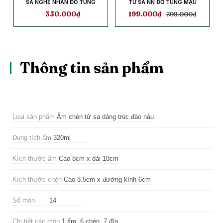
SA NGHỆ NHÂN ĐỖ TÙNG
TỬ SA NN ĐỖ TÙNG MẬU
MẬU
350.000
₫
199.000
₫
398.000
₫
Thông tin sản phẩm
Loại sản phẩm
Ấm chén tử sa dáng trúc đào nâu
Dung tích ấm
320ml
Kích thước ấm
Cao 8cm x dài 18cm
Kích thước chén
Cao 3.5cm x đường kính 6cm
Số món
14
Chi tiết các món
1 ấm, 6 chén, 7 đĩa