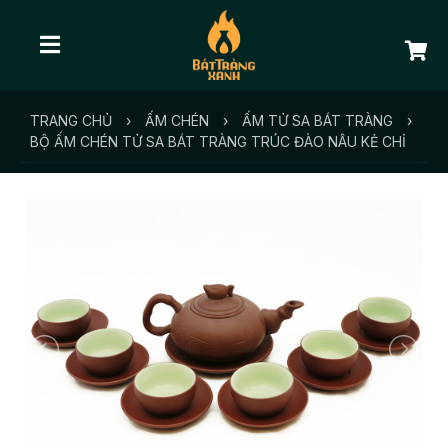
TRANG CHỦ
›
ẤM CHÉN
›
ẤM TỬ SA BÁT TRÀNG
›
BỘ ẤM CHÉN TỬ SA BÁT TRÀNG TRÚC ĐÀO NÂU KẺ CHỈ