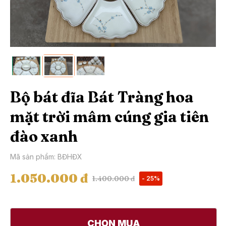
Bộ bát đĩa Bát Tràng hoa
mặt trời mâm cúng gia tiên
đào xanh
Mã sản phẩm: BĐHĐX
1.050.000 đ
1.400.000 đ
- 25%
CHỌN MUA