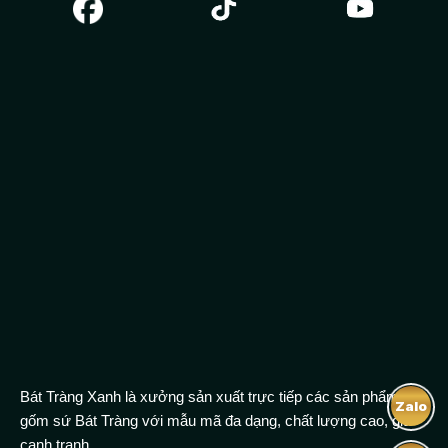
Bộ Bát đĩa Bát Tràng hoa mặt trời mâm cúng gia tiên đào
xanh sở hữu lớp men kem có sắc trắng nhẹ nhàng và đặc
biệt sáng bóng và nhẵn mịn không tì vết. Nổi bật lên đó là họa
tiết những cành đào nhỏ màu xanh lơ dịu nhẹ, trang nhã
được vẽ tỉ mỉ, sinh động bằng đôi bàn tay của người nghệ
nhân. Bên cạnh đó là những đường kẻ chỉ trên viền miệng
các chi tiết tạo nên điểm nhấn bắt mắt hơn.
Bát Tràng Xanh là xưởng sản xuất trực tiếp các sản phẩm
Zalo
gốm sứ Bát Tràng với mẫu mã đa dạng, chất lượng cao, giá
cạnh tranh.