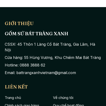
trí đã tạo nên bộ sản phẩm với vẻ đẹp sang trọng, tinh tế.
GIỚI THIỆU
GỐM SỨ BÁT TRÀNG XANH
CSSX: 45 Thôn 1 Làng Cổ Bát Tràng, Gia Lâm, Hà
Nội
Cửa hàng: 55 Hùng Vương, Khu Chiêm Mai Bát Tràng
Hotline: 0888 3888 62
Email: battrangxanhvietnam@gmail.com
LIÊN KẾT
Bộ sản phẩm bao gồm các chi tiết: 6 đĩa cánh hoa, 6 bát ăn
Trang chủ
Về chúng tôi
cơm, 1 bát tô, 1 bát đựng gia vị. Bộ đĩa được thiết kế dựa trên
Chính sách giao hàng
Quy chế hoạt động