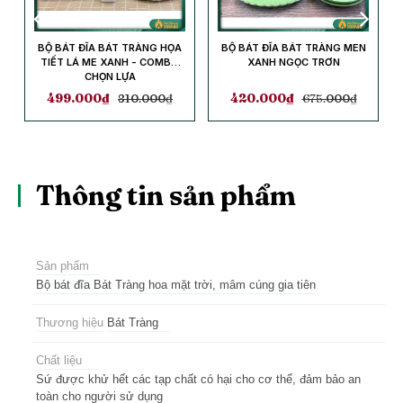
BỘ BÁT ĐĨA BÁT TRÀNG HỌA
BỘ BÁT ĐĨA BÁT TRÀNG MEN
TIẾT LÁ ME XANH - COMBO
XANH NGỌC TRƠN
CHỌN LỰA
499.000
₫
810.000
₫
420.000
₫
675.000
₫
Thông tin sản phẩm
Sản phẩm
Bộ bát đĩa Bát Tràng hoa mặt trời, mâm cúng gia tiên
Thương hiệu
Bát Tràng
Chất liệu
Sứ được khử hết các tạp chất có hại cho cơ thể, đảm bảo an
toàn cho người sử dụng