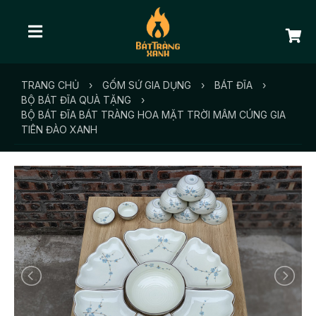
TRANG CHỦ
›
GỐM SỨ GIA DỤNG
›
BÁT ĐĨA
›
BỘ BÁT ĐĨA QUÀ TẶNG
›
BỘ BÁT ĐĨA BÁT TRÀNG HOA MẶT TRỜI MÂM CÚNG GIA
TIÊN ĐÀO XANH