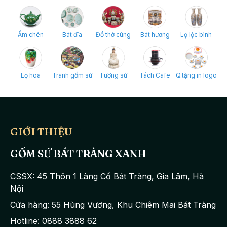
Ấm chén
Bát đĩa
Đồ thờ cúng
Bát hương
Lọ lộc bình
Lọ hoa
Tranh gốm sứ
Tượng sứ
Tách Cafe
Q.tặng in logo
GIỚI THIỆU
GỐM SỨ BÁT TRÀNG XANH
CSSX: 45 Thôn 1 Làng Cổ Bát Tràng, Gia Lâm, Hà
Nội
Cửa hàng: 55 Hùng Vương, Khu Chiêm Mai Bát Tràng
Hotline: 0888 3888 62