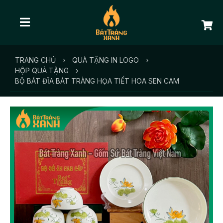
TRANG CHỦ
›
QUÀ TẶNG IN LOGO
›
HỘP QUÀ TẶNG
›
BỘ BÁT ĐĨA BÁT TRÀNG HỌA TIẾT HOA SEN CAM