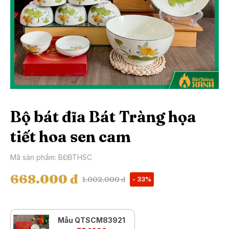
Bộ bát đĩa Bát Tràng họa
tiết hoa sen cam
Mã sản phẩm: BĐBTHSC
668.000 đ
1.002.000 đ
- 33%
Mẫu QTSCM83921