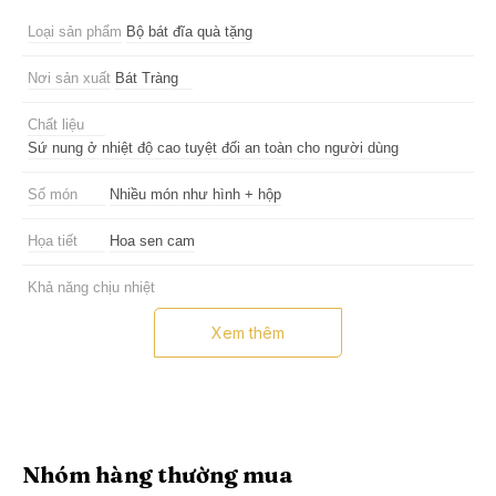
Loại sản phẩm
Bộ bát đĩa quà tặng
Nơi sản xuất
Bát Tràng
Chất liệu
Sứ nung ở nhiệt độ cao tuyệt đối an toàn cho người dùng
Số món
Nhiều món như hình + hộp
Họa tiết
Hoa sen cam
Khả năng chịu nhiệt
Dùng được trong lò vi sóng
Xem thêm
Hạn bảo hành
5 năm
Lưu ý
Tránh va đập mạnh
Nhóm hàng thường mua