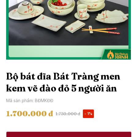
Bộ bát đĩa Bát Tràng men
kem vẽ đào đỏ 5 người ăn
Mã sản phẩm: BĐMKĐĐ
1.700.000 đ
1.730.000 đ
- 1%