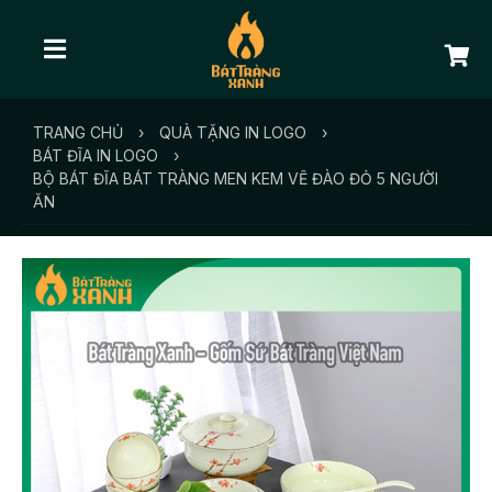
TRANG CHỦ
›
QUÀ TẶNG IN LOGO
›
BÁT ĐĨA IN LOGO
›
BỘ BÁT ĐĨA BÁT TRÀNG MEN KEM VẼ ĐÀO ĐỎ 5 NGƯỜI
ĂN