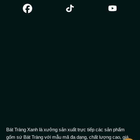
mẹ ưa chọn vì có thể thiết kế theo phong cách, sở thích riêng,
bày biện phù hợp nhiều món ăn.
Ngoài ra sản phẩm được các nghệ nhân Bát Tràng vẽ lên chi
tiết hoa đào đỏ rất bắt mắt, độc đáo, thu hút ánh nhìn ngay từ
lần đầu gặp mặt, chi tiết cánh hoa đào đỏ được vẽ lên trên màu
trắng tinh khôi của đĩa gợi một cảm giác ấm cúng như không khí
mùa xuân đã tràn về bên căn bếp.
Sản phẩm khi trao đến tay quý khách thì rất yên tâm, vì được
nung ở nhiệt độ cao lên sản phẩm rất bền, không độc hại vì đã
loại bỏ được các tạp chất còn sót lại trong đất như chì… cũng
rất dễ lau chùi vì bề mặt nhẵn bóng, cọ rửa cũng không sợ bào
mòn đi họa tiết.
Được thiết kế nhiều kiểu dáng nên phù hợp với rất nhiều phong
cách nội thất truyền thống đến hiện đại, không chỉ thích hợp làm
Bát Tràng Xanh là xưởng sản xuất trực tiếp các sản phẩm
sản phẩm trưng bày mà còn làm quà trang trí, quà tặng đến
gốm sứ Bát Tràng với mẫu mã đa dạng, chất lượng cao, giá