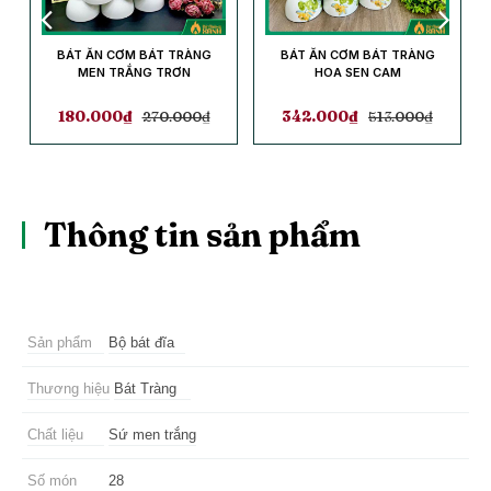
BÁT ĂN CƠM BÁT TRÀNG
BÁT ĂN CƠM BÁT TRÀNG
MEN TRẮNG TRƠN
HOA SEN CAM
180.000
₫
270.000
₫
342.000
₫
513.000
₫
Thông tin sản phẩm
Sản phẩm
Bộ bát đĩa
Thương hiệu
Bát Tràng
Chất liệu
Sứ men trắng
Số món
28