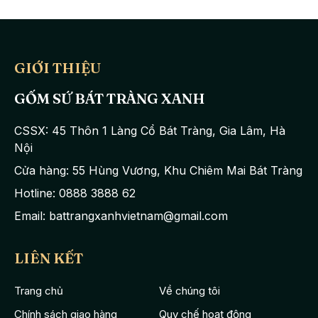
Ăn uống là nhu cầu thiết yếu mỗi ngày của con người, cách bày
biện trang trí món ăn cũng là nhu cầu của mỗi đầu bếp, mỗi bà
mẹ nội trợ. Để đáp ứng nhu cầu đó, cửa hàng
Bát Tràng
GIỚI THIỆU
Xanh
đã cho ra lò sản phẩm
bộ bát đĩa sứ Bát Tràng
men trắng,
GỐM SỨ BÁT TRÀNG XANH
đây là một trong những sản phẩm được rất nhiều những người
nội trợ tin dùng.
CSSX: 45 Thôn 1 Làng Cổ Bát Tràng, Gia Lâm, Hà
Nội
Cửa hàng: 55 Hùng Vương, Khu Chiêm Mai Bát Tràng
Hotline: 0888 3888 62
Email: battrangxanhvietnam@gmail.com
LIÊN KẾT
Trang chủ
Về chúng tôi
Chính sách giao hàng
Quy chế hoạt động