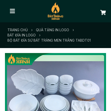
TRANG CHỦ
›
QUÀ TẶNG IN LOGO
›
BÁT ĐĨA IN LOGO
›
BỘ BÁT ĐĨA SỨ BÁT TRÀNG MEN TRẮNG TABDT01