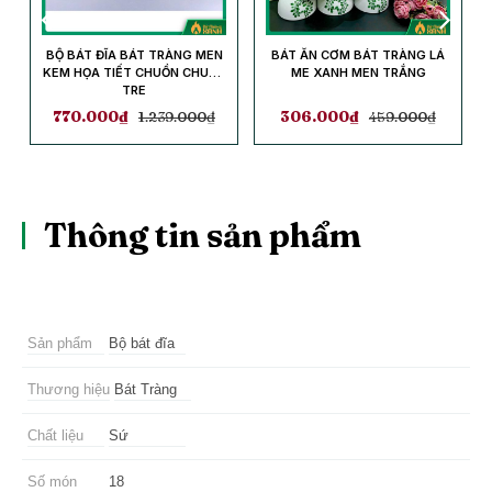
BỘ BÁT ĐĨA BÁT TRÀNG MEN
BÁT ĂN CƠM BÁT TRÀNG LÁ
KEM HỌA TIẾT CHUỒN CHUỒN
ME XANH MEN TRẮNG
TRE
770.000
₫
1.239.000
₫
306.000
₫
459.000
₫
Thông tin sản phẩm
Sản phẩm
Bộ bát đĩa
Thương hiệu
Bát Tràng
Chất liệu
Sứ
Số món
18