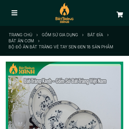
TRANG CHỦ
›
GỐM SỨ GIA DỤNG
›
BÁT ĐĨA
›
BÁT ĂN CƠM
›
BỘ ĐỒ ĂN BÁT TRÀNG VẼ TAY SEN ĐEN 18 SẢN PHẨM