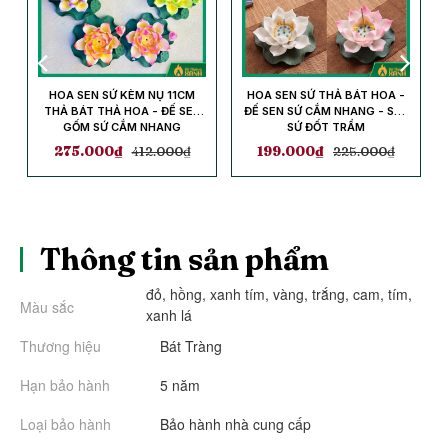
HOA SEN SỨ THẢ BÁT HOA -
BÁT THẢ HOA BAN THẦN TÀI
ĐẾ SEN SỨ CẮM NHANG - SEN
SỨ ĐỐT TRẦM
199.000
₫
225.000
₫
159.000
₫
200.000
₫
Thông tin sản phẩm
đỏ, hồng, xanh tím, vàng, trắng, cam, tím, 
Màu sắc
xanh lá
Thương hiệu
Bát Tràng
Hạn bảo hành
5 năm
Loại bảo hành
Bảo hành nhà cung cấp