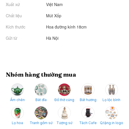
Xuất xứ
Việt Nam
Chất liệu
Mút Xốp
Kích thước
Hoa đường kính 18cm
Gửi từ
Hà Nội
Nhóm hàng thường mua
Ấm chén
Bát đĩa
Đồ thờ cúng
Bát hương
Lọ lộc bình
Lọ hoa
Tranh gốm sứ
Tượng sứ
Tách Cafe
Q.tặng in logo