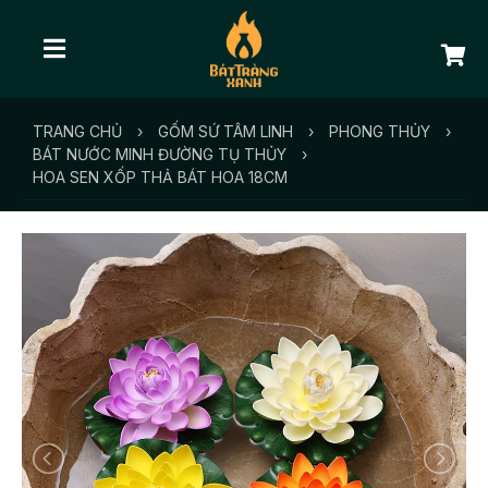
TRANG CHỦ
›
GỐM SỨ TÂM LINH
›
PHONG THỦY
›
BÁT NƯỚC MINH ĐƯỜNG TỤ THỦY
›
HOA SEN XỐP THẢ BÁT HOA 18CM