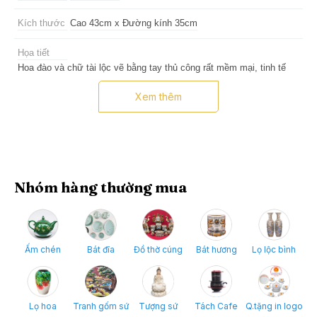
Kích thước
Cao 43cm x Đường kính 35cm
Họa tiết
Hoa đào và chữ tài lộc vẽ bằng tay thủ công rất mềm mại, tinh tế
Xem thêm
Ưu điểm
An toàn sử dụng rượu khi được ngâm trong chum sứ với tính năng
khử độc tố có trong rượu
Nhóm hàng thường mua
Ấm chén
Bát đĩa
Đồ thờ cúng
Bát hương
Lọ lộc bình
Lọ hoa
Tranh gốm sứ
Tượng sứ
Tách Cafe
Q.tặng in logo