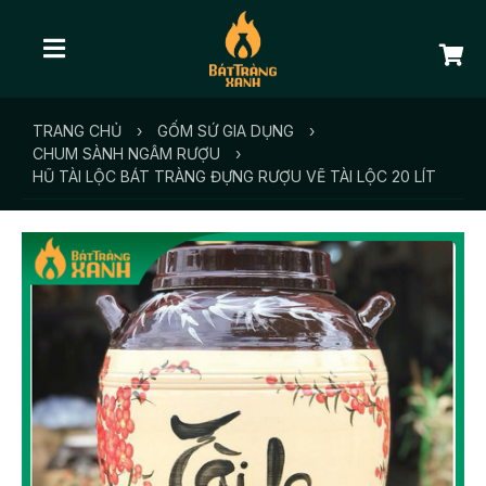
TRANG CHỦ
›
GỐM SỨ GIA DỤNG
›
CHUM SÀNH NGÂM RƯỢU
›
HŨ TÀI LỘC BÁT TRÀNG ĐỰNG RƯỢU VẼ TÀI LỘC 20 LÍT