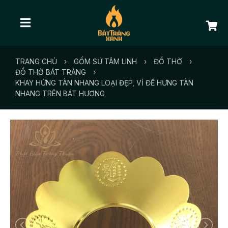
TRANG CHỦ
›
GỐM SỨ TÂM LINH
›
ĐỒ THỜ
›
ĐỒ THỜ BÁT TRÀNG
›
KHAY HỨNG TÀN NHANG LOẠI ĐẸP, VỈ ĐẾ HƯNG TÀN
NHANG TRÊN BÁT HƯƠNG