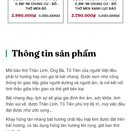
0,8M-1M CHUNG CƯ - ĐỒ
0,8M-1M CHUNG CƯ - ĐỒ
THỜ MEN ĐỎ
THỜ MEN XANH LỤC BẢO
3.990.000
₫
5.985.000
₫
3.790.000
₫
5.685.000
₫
Thông tin sản phẩm
Mỗi bàn thờ Thần Linh, Ông Bà, Tổ Tiên của người Việt đều
phải lư hương hay còn gọi là bát nhang. Được xem như cổng
thông tin giao tiếp giữa người dương và người âm, là nơi kết nối
tinh thần giữa trần gian và thế giới bên kia.
Bát nhang đẹp, lịch sự sẽ giúp gia đình êm ấm, sức khỏe, tinh
thần vui vẻ, được Thần Linh, Tổ Tiên phù trợ độ trì, mọi việc đều
đạt được như ước vọng...
Khay hứng tàn nhang bát hương chất liệu hợp kim được đặt trên
bát hương, có tác dụng hứng tàn hương khi rụng, giữ ban thờ