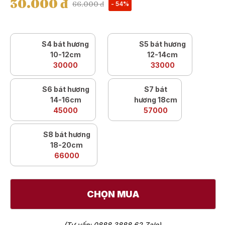
30.000 đ
66.000 đ
- 54%
S4 bát hương
S5 bát hương
10-12cm
12-14cm
30000
33000
S6 bát hương
S7 bát
14-16cm
hương 18cm
45000
57000
S8 bát hương
18-20cm
66000
CHỌN MUA
(Tư vấn: 0888 3888 62 Zalo)