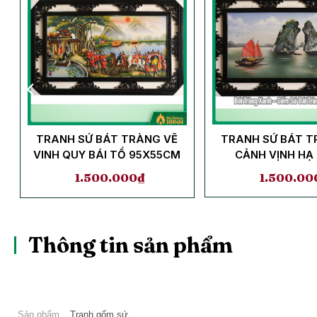
TRANH SỨ BÁT TRÀNG VẼ
TRANH SỨ BÁT T
M
VINH QUY BÁI TỔ 95X55CM
CẢNH VỊNH HẠ
95X55C
1.500.000
₫
1.500.00
Thông tin sản phẩm
Sản phẩm
Tranh gốm sứ