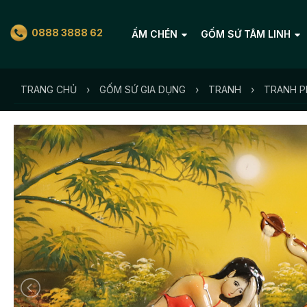
0888 3888 62
ẤM CHÉN
GỐM SỨ TÂM LINH
TRANG CHỦ
›
GỐM SỨ GIA DỤNG
›
TRANH
›
TRANH 