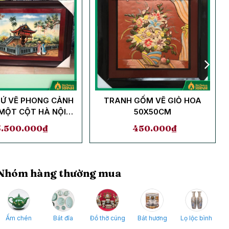
Ứ VẼ PHONG CẢNH
TRANH GỐM VẼ GIỎ HOA
MỘT CỘT HÀ NỘI
50X50CM
135X88CM
5.500.000
₫
450.000
₫
Nhóm hàng thường mua
Ấm chén
Bát đĩa
Đồ thờ cúng
Bát hương
Lọ lộc bình