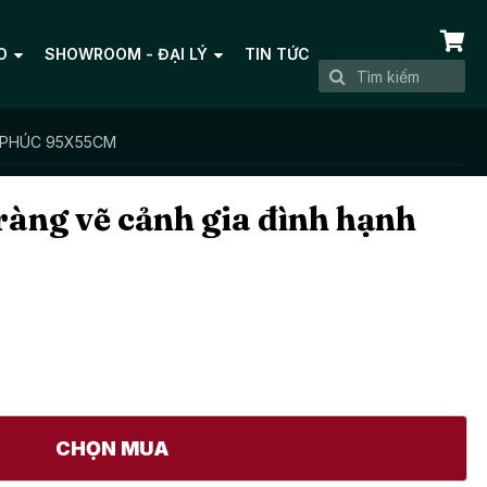
O
SHOWROOM - ĐẠI LÝ
TIN TỨC
 PHÚC 95X55CM
ràng vẽ cảnh gia đình hạnh
CHỌN MUA