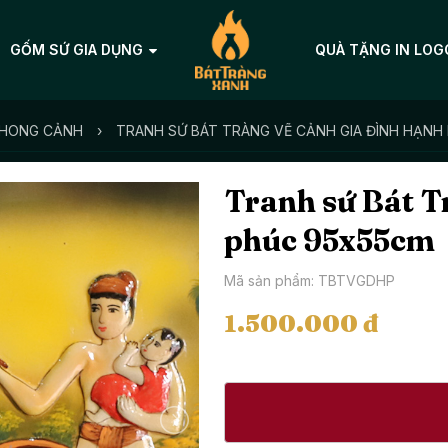
GỐM SỨ GIA DỤNG
QUÀ TẶNG IN LOG
PHONG CẢNH
›
TRANH SỨ BÁT TRÀNG VẼ CẢNH GIA ĐÌNH HẠNH
Tranh sứ Bát T
phúc 95x55cm
Mã sản phẩm: TBTVGDHP
1.500.000 đ