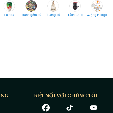
Lọ hoa
Tranh gốm sứ
Tượng sứ
Tách Cafe
Q.tặng in logo
ÀNG
KẾT NỐI VỚI CHÚNG TÔI