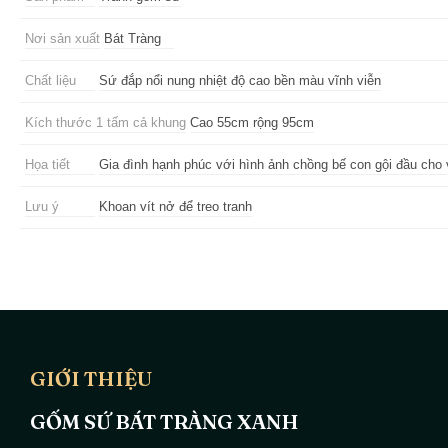
Nơi sản xuất
Bát Tràng
Chất liệu
Sứ đắp nổi nung nhiệt độ cao bền màu vĩnh viễn
Kích thước 1 tấm cả khung
Cao 55cm rộng 95cm
Họa tiết
Gia đình hạnh phúc với hình ảnh chồng bế con gội đầu cho
Lưu ý
Khoan vít nở để treo tranh
GIỚI THIỆU
GỐM SỨ BÁT TRÀNG XANH