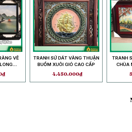
RÀNG VẼ
TRANH SỨ DÁT VÀNG THUẬN
TRANH S
 LONG
BUỒM XUÔI GIÓ CAO CẤP
CHÙA 
M
0
₫
4.450.000
₫