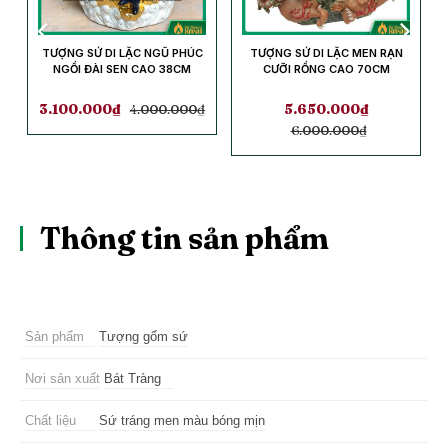
TƯỢNG SỨ DI LẶC NGŨ PHÚC
TƯỢNG SỨ DI LẶC MEN RẠN
NGỒI ĐÀI SEN CAO 38CM
CƯỠI RỒNG CAO 70CM
3.100.000
₫
4.000.000
₫
5.650.000
₫
6.000.000
₫
Thông tin sản phẩm
Sản phẩm
Tượng gốm sứ
Nơi sản xuất
Bát Tràng
Chất liệu
Sứ tráng men màu bóng mịn