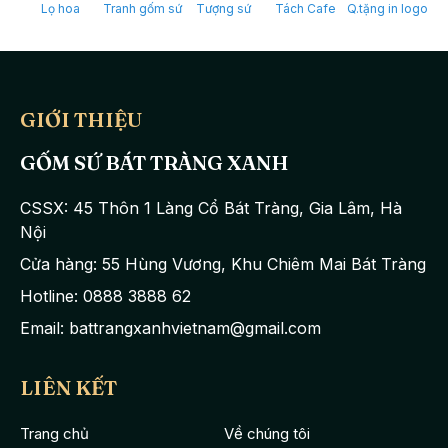
Lọ hoa
Tranh gốm sứ
Tượng sứ
Tách Cafe
Q.tặng in logo
GIỚI THIỆU
GỐM SỨ BÁT TRÀNG XANH
CSSX: 45 Thôn 1 Làng Cổ Bát Tràng, Gia Lâm, Hà
Nội
Cửa hàng: 55 Hùng Vương, Khu Chiêm Mai Bát Tràng
Hotline: 0888 3888 62
Email: battrangxanhvietnam@gmail.com
LIÊN KẾT
Trang chủ
Về chúng tôi