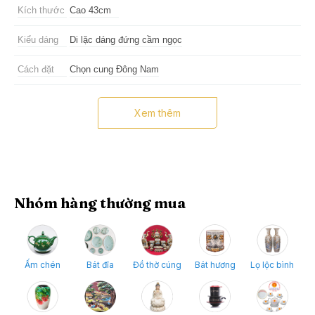
Kích thước
Cao 43cm
Kiểu dáng
Di lặc dáng đứng cầm ngọc
Cách đặt
Chọn cung Đông Nam
Nên tránh
Đặt gần nhà tắm, phòng vệ sinh
Xem thêm
Nhóm hàng thường mua
Ấm chén
Bát đĩa
Đồ thờ cúng
Bát hương
Lọ lộc bình