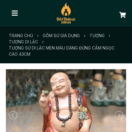
TRANG CHỦ
›
GỐM SỨ GIA DỤNG
›
TƯỢNG
›
TƯỢNG DI LẶC
›
TƯỢNG SỨ DI LẶC MEN MÀU DÁNG ĐỨNG CẦM NGỌC
CAO 43CM