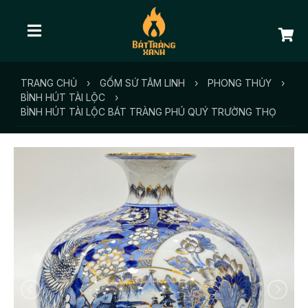
TRANG CHỦ
›
GỐM SỨ TÂM LINH
›
PHONG THỦY
›
BÌNH HÚT TÀI LỘC
›
BÌNH HÚT TÀI LỘC BÁT TRÀNG PHÚ QUÝ TRƯỜNG THỌ