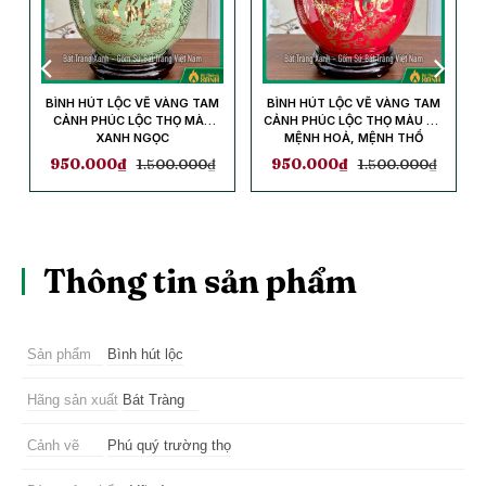
BÌNH HÚT LỘC VẼ VÀNG TAM
BÌNH HÚT LỘC VẼ VÀNG TAM
CẢNH PHÚC LỘC THỌ MÀU
CẢNH PHÚC LỘC THỌ MÀU ĐỎ
XANH NGỌC
MỆNH HOẢ, MỆNH THỔ
950.000
₫
1.500.000
₫
950.000
₫
1.500.000
₫
Thông tin sản phẩm
Sản phẩm
Bình hút lộc
Hãng sản xuất
Bát Tràng
Cảnh vẽ
Phú quý trường thọ