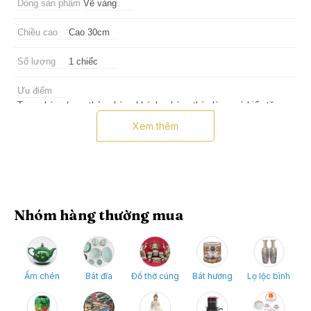
Dòng sản phẩm
Vẽ vàng
Chiều cao
Cao 30cm
Số lượng
1 chiếc
Ưu điểm
Trưng bày phong thủy phòng khách, phòng thờ, làm quà biếu tặng
người thân, bạn bè, đối tác, lãnh đạo, đồng nghiệp...
Xem thêm
Nhóm hàng thường mua
Ấm chén
Bát đĩa
Đồ thờ cúng
Bát hương
Lọ lộc bình