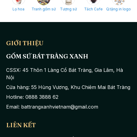
Lọ hoa
Tranh gốm sứ
Tượng sứ
Tách Cafe
Q.tặng in logo
GIỚI THIỆU
GỐM SỨ BÁT TRÀNG XANH
CSSX: 45 Thôn 1 Làng Cổ Bát Tràng, Gia Lâm, Hà
Nội
Cửa hàng: 55 Hùng Vương, Khu Chiêm Mai Bát Tràng
Hotline: 0888 3888 62
Email: battrangxanhvietnam@gmail.com
LIÊN KẾT