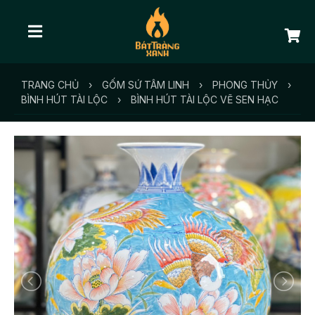
TRANG CHỦ
›
GỐM SỨ TÂM LINH
›
PHONG THỦY
›
BÌNH HÚT TÀI LỘC
›
BÌNH HÚT TÀI LỘC VẼ SEN HẠC