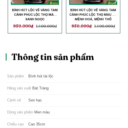
BÌNH HÚT LỘC VẼ VÀNG TAM
BÌNH HÚT LỘC VẼ VÀNG TAM
CẢNH PHÚC LỘC THỌ MÀU
CẢNH PHÚC LỘC THỌ MÀU ĐỎ
XANH NGỌC
MỆNH HOẢ, MỆNH THỔ
950.000
₫
1.500.000
₫
950.000
₫
1.500.000
₫
Thông tin sản phẩm
Sản phẩm
Bình hút tài lộc
Hãng sản xuất
Bát Tràng
Cảnh vẽ
Sen hạc
Dòng sản phẩm
Men màu
Chiều cao
Cao 35cm