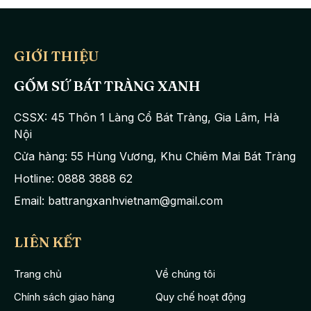
này biểu tượng cho sự trường tồn, vĩnh cửu, có ý nghĩa về thời gian
và vũ trụ.
Chim hạc có tuổi thọ cao, thể hiện cho một khát vọng đẹp với sự sống
GIỚI THIỆU
bền lâu nên thường được dùng làm vật phẩm để tặng nhau, mang ý
nghĩa chúc phúc đến đối phương.
GỐM SỨ BÁT TRÀNG XANH
CSSX: 45 Thôn 1 Làng Cổ Bát Tràng, Gia Lâm, Hà
Nội
Cửa hàng: 55 Hùng Vương, Khu Chiêm Mai Bát Tràng
Hotline: 0888 3888 62
Email: battrangxanhvietnam@gmail.com
LIÊN KẾT
Trang chủ
Về chúng tôi
Chính sách giao hàng
Quy chế hoạt động