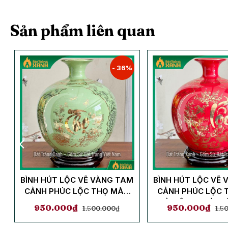
Sản phẩm liên quan
- 36%
M
BÌNH HÚT LỘC VẼ VÀNG TAM
BÌNH HÚT LỘC VẼ
G
CẢNH PHÚC LỘC THỌ MÀU
CẢNH PHÚC LỘC 
XANH NGỌC
ĐỎ MỆNH HOẢ, M
950.000
₫
950.000
₫
1.500.000
₫
1.5