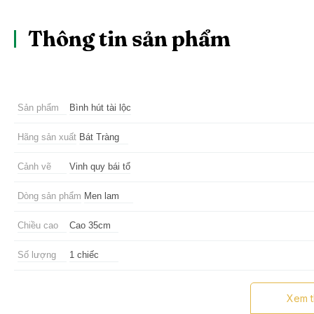
Thông tin sản phẩm
Sản phẩm
Bình hút tài lộc
Hãng sản xuất
Bát Tràng
Cảnh vẽ
Vinh quy bái tổ
Dòng sản phẩm
Men lam
Chiều cao
Cao 35cm
Số lượng
1 chiếc
Ưu điểm
Trưng bày phong thủy phòng khách, bàn làm việc, có thể c
Xem 