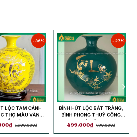
- 36%
- 27%
ÚT LỘC TAM CẢNH
BÌNH HÚT LỘC BÁT TRÀNG,
ỘC THỌ MÀU VÀNG
BÌNH PHONG THUỶ CÔNG
 THỔ, MỆNH KIM
DANH TÀI LỘC XANH
000
₫
499.000
₫
1.500.000
₫
690.000
₫
MALLARD