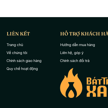
 công, có thành tích đều nhận thức rõ ràng được vai trò của gia đình,
đã từ lâu giáo dục được cho họ hiểu trên hết là lòng biết ơn tổ tiên,
hật sự đáng quý. Vinh quy bái tổ ngày nay tuy chỉ còn tồn tại dưới hình
ơn với tổ tiên sẽ luôn được kế thừa và tiếp nối, không chỉ thế hệ ngày
LIÊN KẾT
HỖ TRỢ KHÁCH H
Trang chủ
Hướng dẫn mua hàng
Về chúng tôi
Liên hệ, góp ý
Chính sách giao hàng
Chính sách đổi trả
Quy chế hoạt động