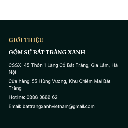
Bao giờ cũng vậy, những người trẻ và đặc biệt là những người sớm thành
dòng họ trên con đường sự nghiệp của mình. Văn hoá dòng họ người Việt 
kế đến là tinh thần kết nối với họ hàng đều là những phẩm chất đạo đức t
thức đơn giản, nhưng tinh thần hướng về nguồn cội, dòng họ, lòng biết 
nay mà còn thế hệ mai sau.
GIỚI THIỆU
GỐM SỨ BÁT TRÀNG XANH
CSSX: 45 Thôn 1 Làng Cổ Bát Tràng, Gia Lâm, Hà
Nội
Cửa hàng: 55 Hùng Vương, Khu Chiêm Mai Bát
Tràng
Hotline: 0888 3888 62
Email: battrangxanhvietnam@gmail.com