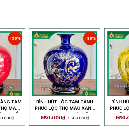
- 36%
- 36%
 VÀNG TAM
BÌNH HÚT LỘC TAM CẢNH
BÌNH H
THỌ MÀU
PHÚC LỘC THỌ MÀU XANH
PHÚC L
ỆNH THỔ
COBAN MỆNH THUỶ, MỆNH
MỆNH
950.000
₫
950.
00.000
₫
1.500.000
₫
MỘC