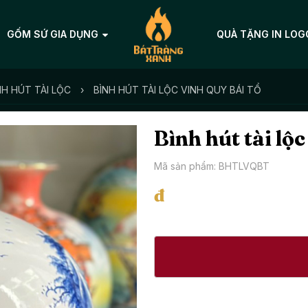
GỐM SỨ GIA DỤNG
QUÀ TẶNG IN LOG
NH HÚT TÀI LỘC
›
BÌNH HÚT TÀI LỘC VINH QUY BÁI TỔ
Bình hút tài lộ
Mã sản phẩm: BHTLVQBT
đ