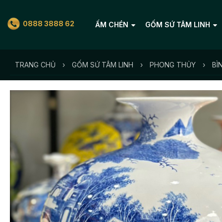
0888 3888 62
ẤM CHÉN
GỐM SỨ TÂM LINH
TRANG CHỦ
›
GỐM SỨ TÂM LINH
›
PHONG THỦY
›
BÌ