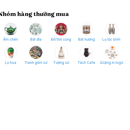
Nhóm hàng thường mua
Ấm chén
Bát đĩa
Đồ thờ cúng
Bát hương
Lọ lộc bình
Lọ hoa
Tranh gốm sứ
Tượng sứ
Tách Cafe
Q.tặng in logo