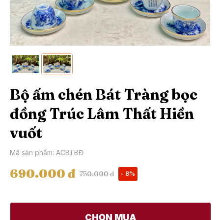
Bộ ấm chén Bát Tràng bọc
đồng Trúc Lâm Thất Hiền
vuốt
Mã sản phẩm: ACBTBĐ
690.000 đ
750.000 đ
- 8%
CHỌN MUA