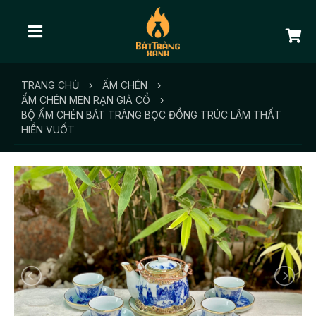
TRANG CHỦ
›
ẤM CHÉN
›
ẤM CHÉN MEN RẠN GIẢ CỔ
›
BỘ ẤM CHÉN BÁT TRÀNG BỌC ĐỒNG TRÚC LÂM THẤT
HIỀN VUỐT