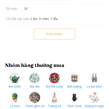
Số món
14
Chi tiết các món
1 ấm, 6 chén, 7 đĩa
Hoa văn
Trúc lâm thất hiền
Xem thêm
Nơi sản xuất
Bát Tràng
Lưu ý
Tránh va đập mạnh, vệ sinh qua trước khi sử dụng
Nhóm hàng thường mua
Ấm chén
Bát đĩa
Đồ thờ cúng
Bát hương
Lọ lộc bình
Lọ hoa
Tranh gốm sứ
Tượng sứ
Tách Cafe
Q.tặng in logo