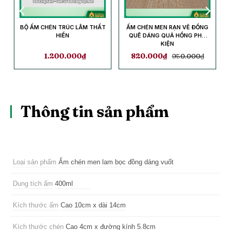
G
BỘ ẤM CHÉN TRÚC LÂM THẤT
ẤM CHÉN MEN RẠN VẼ ĐỒNG
HIỀN
QUÊ DÁNG QUẢ HỒNG PHỤ
KIỆN
1.200.000
₫
820.000
₫
950.000
₫
Thông tin sản phẩm
Loại sản phẩm
Ấm chén men lam bọc đồng dáng vuốt
Dung tích ấm
400ml
Kích thước ấm
Cao 10cm x dài 14cm
Kích thước chén
Cao 4cm x đường kính 5.8cm