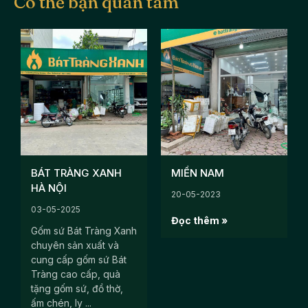
Có thể bạn quan tâm
BÁT TRÀNG XANH
MIỀN NAM
HÀ NỘI
20-05-2023
03-05-2025
Đọc thêm »
Gốm sứ Bát Tràng Xanh
chuyên sản xuất và
cung cấp gốm sứ Bát
Tràng cao cấp, quà
tặng gốm sứ, đồ thờ,
ấm chén, ly ...