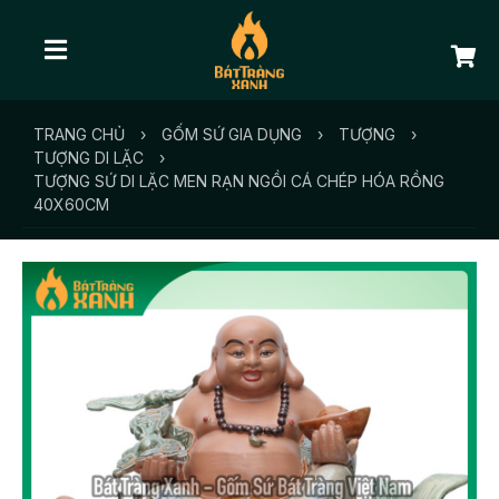
TRANG CHỦ
›
GỐM SỨ GIA DỤNG
›
TƯỢNG
›
TƯỢNG DI LẶC
›
TƯỢNG SỨ DI LẶC MEN RẠN NGỒI CÁ CHÉP HÓA RỒNG
40X60CM