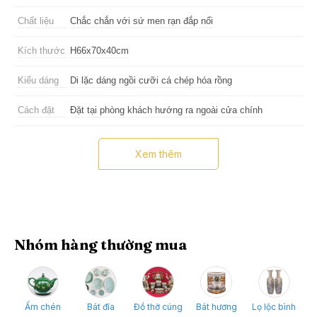
Chất liệu
Chắc chắn với sứ men rạn đắp nổi
Kích thước
H66x70x40cm
Kiểu dáng
Di lặc dáng ngồi cưỡi cá chép hóa rồng
Cách đặt
Đặt tại phòng khách hướng ra ngoài cửa chính
Nên tránh
Cất trong két sắt, tủ hoặc hộp
Xem thêm
Nhóm hàng thường mua
Ấm chén
Bát đĩa
Đồ thờ cúng
Bát hương
Lọ lộc bình