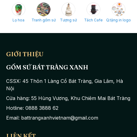
Lọ hoa
Tranh gốm sứ
Tượng sứ
Tách Cafe
Q.tặng in logo
GIỚI THIỆU
GỐM SỨ BÁT TRÀNG XANH
CSSX: 45 Thôn 1 Làng Cổ Bát Tràng, Gia Lâm, Hà
Nội
Cửa hàng: 55 Hùng Vương, Khu Chiêm Mai Bát Tràng
Hotline: 0888 3888 62
Email: battrangxanhvietnam@gmail.com
LIÊN KẾT