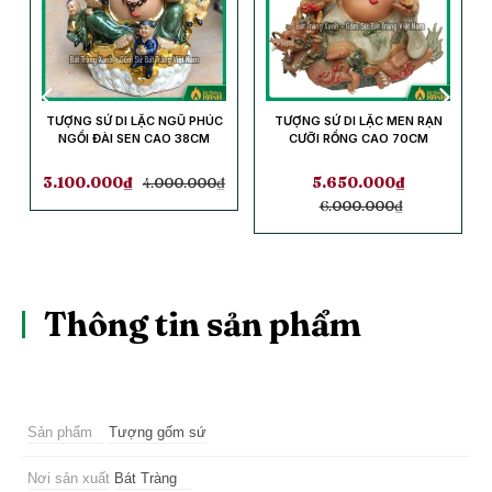
TƯỢNG SỨ DI LẶC NGŨ PHÚC
TƯỢNG SỨ DI LẶC MEN RẠN
NGỒI ĐÀI SEN CAO 38CM
CƯỠI RỒNG CAO 70CM
3.100.000
₫
4.000.000
₫
5.650.000
₫
6.000.000
₫
Thông tin sản phẩm
Sản phẩm
Tượng gốm sứ
Nơi sản xuất
Bát Tràng